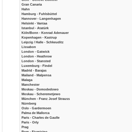
Gran Canaria
Hahn
Hamburg - Fuhlsbüttel
Hannover - Langenhagen
Helsinki - Vantaa
Istanbul - Atatürk
Köln/Bonn - Konrad Adenauer
Kopenhagen - Kastrup
Leipzig / Halle - Schkeuditz
Lissabon
London - Gatwick
London - Heathrow
London - Stansted
Luxemburg - Findel
Madrid - Barajas
Mailand - Malpensa
Malaga
Manchester
Moskau - Domodedowo
Moskau - Scheremetjewo
München - Franz Josef Strauss
Nürnberg
Oslo - Gardermoen
Palma de Mallorca
Paris - Charles de Gaulle
Paris - Orly
Prag
Rom - Fiumicino