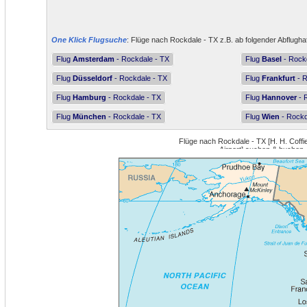
One Klick Flugsuche
: Flüge nach Rockdale - TX z.B. ab folgender Abflugha
Flug
Amsterdam
- Rockdale - TX
Flug
Basel
- Rock
Flug
Düsseldorf
- Rockdale - TX
Flug
Frankfurt
- R
Flug
Hamburg
- Rockdale - TX
Flug
Hannover
- 
Flug
München
- Rockdale - TX
Flug
Wien
- Rockd