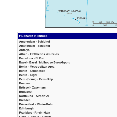
Flughafen in Europa
Amsterdam - Schiphol
Amsterdam - Schiphol
Antalya
Athen - Eleftherios Venizelos
Barcelona - El Prat
Basel - Basel / Mulhouse EuroAirport
Berlin - Metropolitan Area
Berlin - Schönefeld
Berlin - Tegel
Bern (Berne) - Bern-Belp
Bremen
Brüssel - Zaventem
Budapest
Dortmund - Airport 21
Dresden
Düsseldorf - Rhein-Ruhr
Edinburgh
Frankfurt - Rhein-Main
Genf - Geneve Cointrin