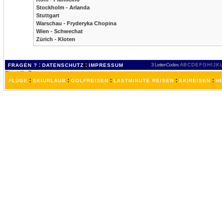
Stockholm - Arlanda
Stuttgart
Warschau - Fryderyka Chopina
Wien - Schwechat
Zürich - Kloten
:
:
3 Letter-Codes
A
B
C
D
E
F
G
H
I
J
K
FRAGEN ?
DATENSCHUTZ
IMPRESSUM
:
:
:
:
:
FLÜGE
SKIURLAUB
GOLFREISEN
LASTMINUTE REISEN
SKIREISEN
H