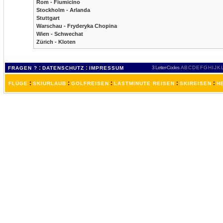
Rom - Fiumicino
Stockholm - Arlanda
Stuttgart
Warschau - Fryderyka Chopina
Wien - Schwechat
Zürich - Kloten
:
:
3 Letter-Codes
A
B
C
D
E
F
G
H
I
J
K
FRAGEN ?
DATENSCHUTZ
IMPRESSUM
:
:
:
:
:
FLÜGE
SKIURLAUB
GOLFREISEN
LASTMINUTE REISEN
SKIREISEN
H