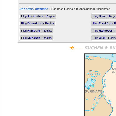
One Klick Flugsuche
: Flüge nach Regina z.B. ab folgender Abflughafen:
Flug
Amsterdam
- Regina
Flug
Basel
- Regi
Flug
Düsseldorf
- Regina
Flug
Frankfurt
- R
Flug
Hamburg
- Regina
Flug
Hannover
- 
Flug
München
- Regina
Flug
Wien
- Regin