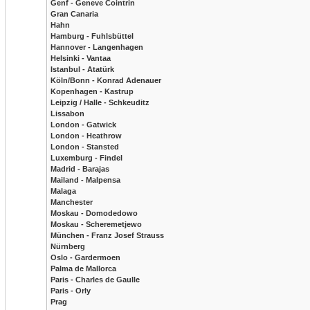
Genf - Geneve Cointrin
Gran Canaria
Hahn
Hamburg - Fuhlsbüttel
Hannover - Langenhagen
Helsinki - Vantaa
Istanbul - Atatürk
Köln/Bonn - Konrad Adenauer
Kopenhagen - Kastrup
Leipzig / Halle - Schkeuditz
Lissabon
London - Gatwick
London - Heathrow
London - Stansted
Luxemburg - Findel
Madrid - Barajas
Mailand - Malpensa
Malaga
Manchester
Moskau - Domodedowo
Moskau - Scheremetjewo
München - Franz Josef Strauss
Nürnberg
Oslo - Gardermoen
Palma de Mallorca
Paris - Charles de Gaulle
Paris - Orly
Prag