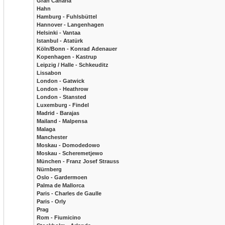
Gran Canaria
Hahn
Hamburg - Fuhlsbüttel
Hannover - Langenhagen
Helsinki - Vantaa
Istanbul - Atatürk
Köln/Bonn - Konrad Adenauer
Kopenhagen - Kastrup
Leipzig / Halle - Schkeuditz
Lissabon
London - Gatwick
London - Heathrow
London - Stansted
Luxemburg - Findel
Madrid - Barajas
Mailand - Malpensa
Malaga
Manchester
Moskau - Domodedowo
Moskau - Scheremetjewo
München - Franz Josef Strauss
Nürnberg
Oslo - Gardermoen
Palma de Mallorca
Paris - Charles de Gaulle
Paris - Orly
Prag
Rom - Fiumicino