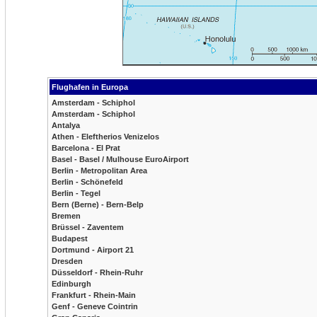
Flughafen in Europa
Amsterdam - Schiphol
Amsterdam - Schiphol
Antalya
Athen - Eleftherios Venizelos
Barcelona - El Prat
Basel - Basel / Mulhouse EuroAirport
Berlin - Metropolitan Area
Berlin - Schönefeld
Berlin - Tegel
Bern (Berne) - Bern-Belp
Bremen
Brüssel - Zaventem
Budapest
Dortmund - Airport 21
Dresden
Düsseldorf - Rhein-Ruhr
Edinburgh
Frankfurt - Rhein-Main
Genf - Geneve Cointrin