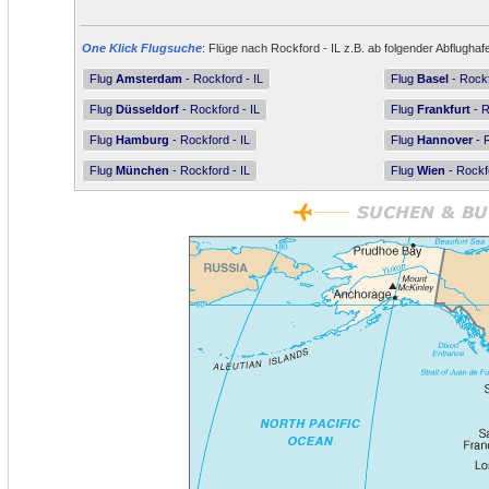
One Klick Flugsuche
: Flüge nach Rockford - IL z.B. ab folgender Abflughaf
Flug
Amsterdam
- Rockford - IL
Flug
Basel
- Rockf
Flug
Düsseldorf
- Rockford - IL
Flug
Frankfurt
- R
Flug
Hamburg
- Rockford - IL
Flug
Hannover
- R
Flug
München
- Rockford - IL
Flug
Wien
- Rockfo