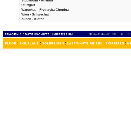
Stockholm - Arlanda
Stuttgart
Warschau - Fryderyka Chopina
Wien - Schwechat
Zürich - Kloten
:
:
3 Letter-Codes
A
B
C
D
E
F
G
H
I
J
K
FRAGEN ?
DATENSCHUTZ
IMPRESSUM
:
:
:
:
:
FLÜGE
SKIURLAUB
GOLFREISEN
LASTMINUTE REISEN
SKIREISEN
H