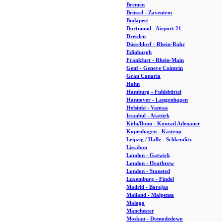
Bremen
Brüssel - Zaventem
Budapest
Dortmund - Airport 21
Dresden
Düsseldorf - Rhein-Ruhr
Edinburgh
Frankfurt - Rhein-Main
Genf - Geneve Cointrin
Gran Canaria
Hahn
Hamburg - Fuhlsbüttel
Hannover - Langenhagen
Helsinki - Vantaa
Istanbul - Atatürk
Köln/Bonn - Konrad Adenauer
Kopenhagen - Kastrup
Leipzig / Halle - Schkeuditz
Lissabon
London - Gatwick
London - Heathrow
London - Stansted
Luxemburg - Findel
Madrid - Barajas
Mailand - Malpensa
Malaga
Manchester
Moskau - Domodedowo