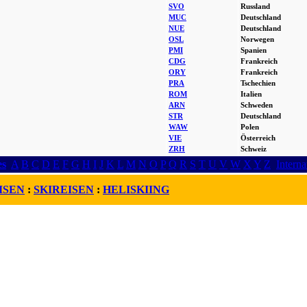
SVO
Russland
MUC
Deutschland
NUE
Deutschland
OSL
Norwegen
PMI
Spanien
CDG
Frankreich
ORY
Frankreich
PRA
Tschechien
ROM
Italien
ARN
Schweden
STR
Deutschland
WAW
Polen
VIE
Österreich
ZRH
Schweiz
es
A
B
C
D
E
F
G
H
I
J
K
L
M
N
O
P
Q
R
S
T
U
V
W
X
Y
Z
Interna
ISEN
:
SKIREISEN
:
HELISKIING