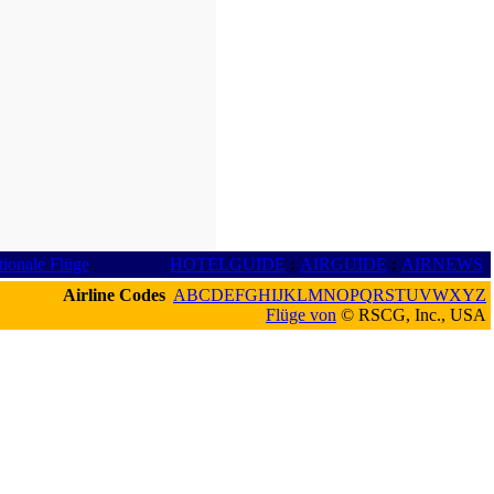
tionale Flüge
HOTELGUIDE
:
AIRGUIDE
:
AIRNEWS
Airline Codes
A
B
C
D
E
F
G
H
I
J
K
L
M
N
O
P
Q
R
S
T
U
V
W
X
Y
Z
Flüge von
© RSCG, Inc., USA