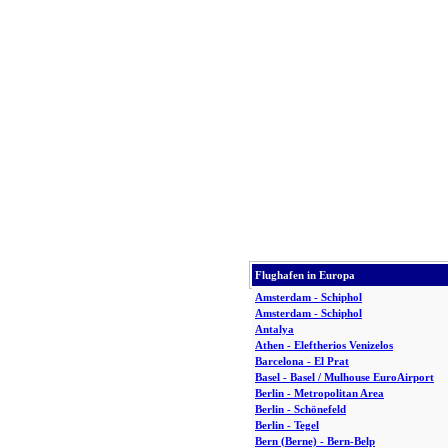
Flughafen in Europa
Amsterdam - Schiphol
Amsterdam - Schiphol
Antalya
Athen - Eleftherios Venizelos
Barcelona - El Prat
Basel - Basel / Mulhouse EuroAirport
Berlin - Metropolitan Area
Berlin - Schönefeld
Berlin - Tegel
Bern (Berne) - Bern-Belp