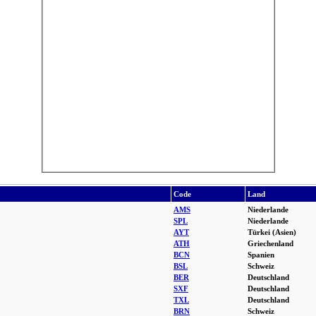
Code
Land
AMS
Niederlande
SPL
Niederlande
AYT
Türkei (Asien)
ATH
Griechenland
BCN
Spanien
BSL
Schweiz
BER
Deutschland
SXF
Deutschland
TXL
Deutschland
BRN
Schweiz