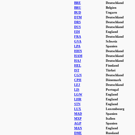
BRE
Deutschland
BRU
Belgien
BUD
Ungarn
DTM
Deutschland
DRS
Deutschland
DUS
Deutschland
EDI
England
FRA
Deutschland
GVA
Schweiz
LPA
Spanien
HHN
Deutschland
HAM
Deutschland
HAJ
Deutschland
HEL
Finnland
IST
Türkei
CGN
Deutschland
CPH
Dänemark
LEJ
Deutschland
LIS
Portugal
LGW
England
LHR
England
STN
England
LUX
Luxembourg
MAD
Spanien
MXP
Italien
AGP
Spanien
MAN
England
DME
Russland