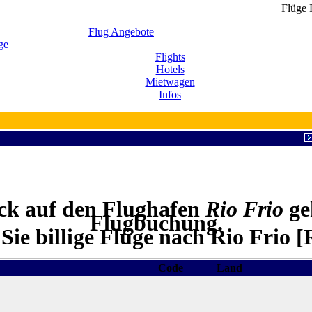
Flüge R
Flug Angebote
ge
Flights
Hotels
Mietwagen
Infos
ick auf den Flughafen
Rio Frio
ge
Flugbuchung.
Sie billige Flüge nach Rio Frio 
Code
Land