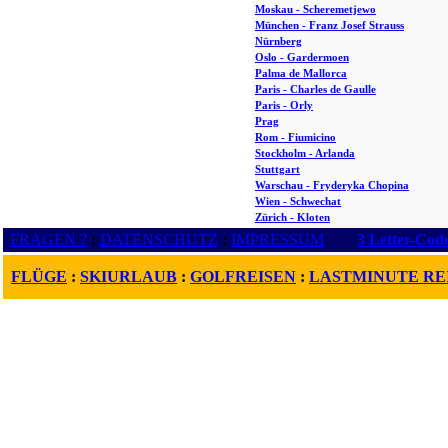
Moskau - Scheremetjewo
München - Franz Josef Strauss
Nürnberg
Oslo - Gardermoen
Palma de Mallorca
Paris - Charles de Gaulle
Paris - Orly
Prag
Rom - Fiumicino
Stockholm - Arlanda
Stuttgart
Warschau - Fryderyka Chopina
Wien - Schwechat
Zürich - Kloten
FRAGEN ?
:
DATENSCHUTZ
:
IMPRESSUM
3 Letter-Cod
FLÜGE
:
SKIURLAUB
:
GOLFREISEN
:
LASTMINUTE RE