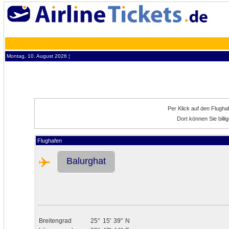
Montag, 10. August 2026 ¦
Per Klick auf den Flugh
Dort können Sie bill
Flughafen
Balurghat
Breitengrad
25°
15'
39"
N