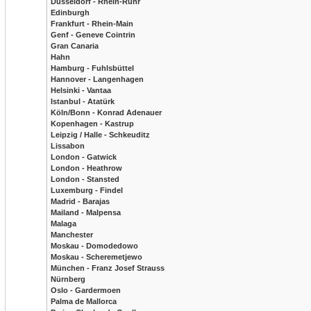
Düsseldorf - Rhein-Ruhr
Edinburgh
Frankfurt - Rhein-Main
Genf - Geneve Cointrin
Gran Canaria
Hahn
Hamburg - Fuhlsbüttel
Hannover - Langenhagen
Helsinki - Vantaa
Istanbul - Atatürk
Köln/Bonn - Konrad Adenauer
Kopenhagen - Kastrup
Leipzig / Halle - Schkeuditz
Lissabon
London - Gatwick
London - Heathrow
London - Stansted
Luxemburg - Findel
Madrid - Barajas
Mailand - Malpensa
Malaga
Manchester
Moskau - Domodedowo
Moskau - Scheremetjewo
München - Franz Josef Strauss
Nürnberg
Oslo - Gardermoen
Palma de Mallorca