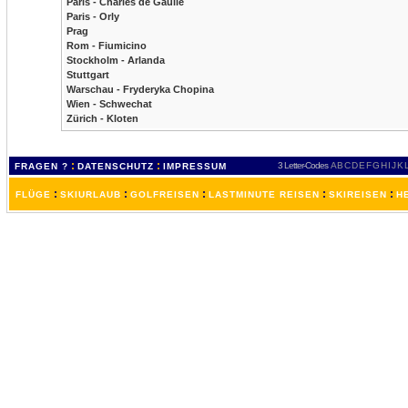
Paris - Charles de Gaulle
Paris - Orly
Prag
Rom - Fiumicino
Stockholm - Arlanda
Stuttgart
Warschau - Fryderyka Chopina
Wien - Schwechat
Zürich - Kloten
:
:
3 Letter-Codes
A
B
C
D
E
F
G
H
I
J
K
FRAGEN ?
DATENSCHUTZ
IMPRESSUM
:
:
:
:
:
FLÜGE
SKIURLAUB
GOLFREISEN
LASTMINUTE REISEN
SKIREISEN
H