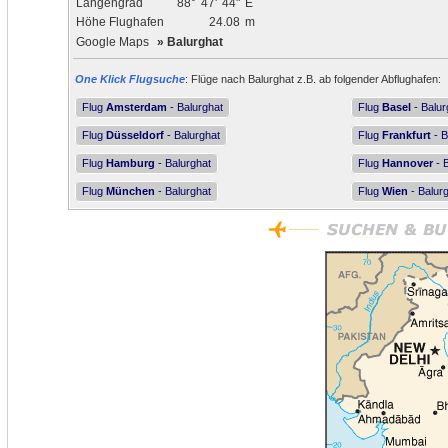
Längengrad
88°
47'
44"
E
Höhe Flughafen
24.08
m
Google Maps
»
Balurghat
One Klick Flugsuche
: Flüge nach Balurghat z.B. ab folgender Abflughafen:
Flug
Amsterdam
- Balurghat
Flug
Basel
- Balur
Flug
Düsseldorf
- Balurghat
Flug
Frankfurt
- B
Flug
Hamburg
- Balurghat
Flug
Hannover
- 
Flug
München
- Balurghat
Flug
Wien
- Balur