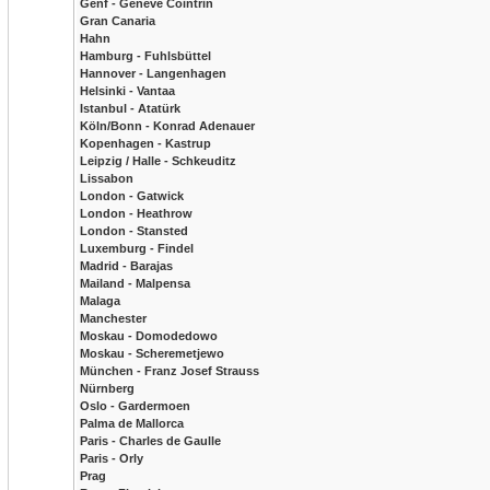
Genf - Geneve Cointrin
Gran Canaria
Hahn
Hamburg - Fuhlsbüttel
Hannover - Langenhagen
Helsinki - Vantaa
Istanbul - Atatürk
Köln/Bonn - Konrad Adenauer
Kopenhagen - Kastrup
Leipzig / Halle - Schkeuditz
Lissabon
London - Gatwick
London - Heathrow
London - Stansted
Luxemburg - Findel
Madrid - Barajas
Mailand - Malpensa
Malaga
Manchester
Moskau - Domodedowo
Moskau - Scheremetjewo
München - Franz Josef Strauss
Nürnberg
Oslo - Gardermoen
Palma de Mallorca
Paris - Charles de Gaulle
Paris - Orly
Prag