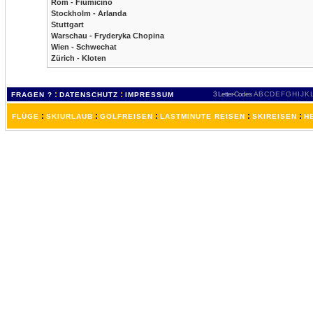
Rom - Fiumicino
Stockholm - Arlanda
Stuttgart
Warschau - Fryderyka Chopina
Wien - Schwechat
Zürich - Kloten
:
:
3 Letter-Codes
A
B
C
D
E
F
G
H
I
J
K
FRAGEN ?
DATENSCHUTZ
IMPRESSUM
:
:
:
:
:
FLÜGE
SKIURLAUB
GOLFREISEN
LASTMINUTE REISEN
SKIREISEN
H