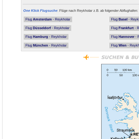
One Klick Flugsuche
: Flüge nach Reykholar z.B. ab folgender Abflughafen:
Flug
Amsterdam
- Reykholar
Flug
Basel
- Reyk
Flug
Düsseldorf
- Reykholar
Flug
Frankfurt
- R
Flug
Hamburg
- Reykholar
Flug
Hannover
- 
Flug
München
- Reykholar
Flug
Wien
- Reykh