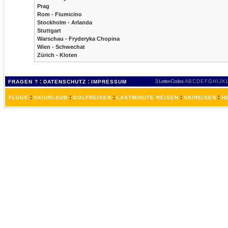
Prag
Rom - Fiumicino
Stockholm - Arlanda
Stuttgart
Warschau - Fryderyka Chopina
Wien - Schwechat
Zürich - Kloten
:
:
3 Letter-Codes
A
B
C
D
E
F
G
H
I
J
K
FRAGEN ?
DATENSCHUTZ
IMPRESSUM
:
:
:
:
:
FLÜGE
SKIURLAUB
GOLFREISEN
LASTMINUTE REISEN
SKIREISEN
H