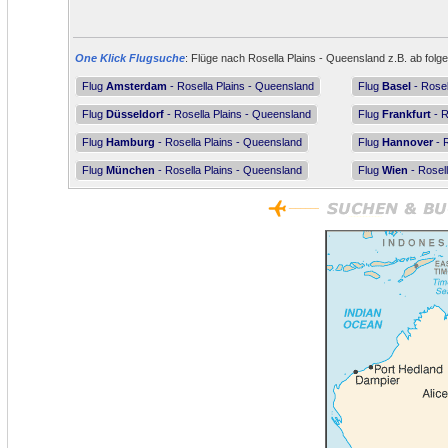
One Klick Flugsuche
: Flüge nach Rosella Plains - Queensland z.B. ab folg
Flug
Amsterdam
- Rosella Plains - Queensland
Flug
Basel
- Rosel
Flug
Düsseldorf
- Rosella Plains - Queensland
Flug
Frankfurt
- R
Flug
Hamburg
- Rosella Plains - Queensland
Flug
Hannover
- 
Flug
München
- Rosella Plains - Queensland
Flug
Wien
- Rosel