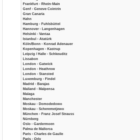
Frankfurt - Rhein-Main
Genf - Geneve Cointrin
Gran Canaria
Hahn
Hamburg - Fuhlsbüttel
Hannover - Langenhagen
Helsinki - Vantaa
Istanbul - Atatürk
Köln/Bonn - Konrad Adenauer
Kopenhagen - Kastrup
Leipzig / Halle - Schkeuditz
Lissabon
London - Gatwick
London - Heathrow
London - Stansted
Luxemburg - Findel
Madrid - Barajas
Mailand - Malpensa
Malaga
Manchester
Moskau - Domodedowo
Moskau - Scheremetjewo
München - Franz Josef Strauss
Nürnberg
Oslo - Gardermoen
Palma de Mallorca
Paris - Charles de Gaulle
Paris - Orly