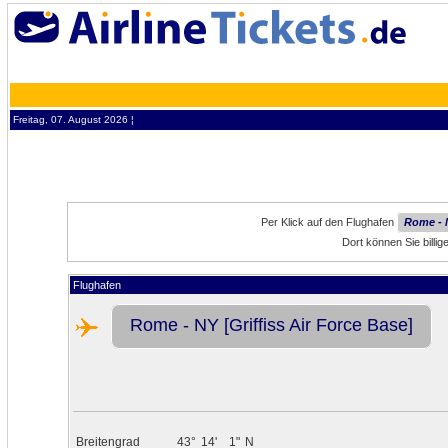
Freitag, 07. August 2026 ¦
Per Klick auf den Flughafen
Rome - N
Dort können Sie bill
Flughafen
Rome - NY [Griffiss Air Force Base]
Breitengrad
43°
14'
1"
N