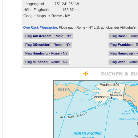
Längengrad
75°
24'
25"
W
Höhe Flughafen
153.62
m
Google Maps
»
Rome - NY
One Klick Flugsuche
: Flüge nach Rome - NY z.B. ab folgender Abflughafen
Flug
Amsterdam
- Rome - NY
Flug
Basel
- Rome
Flug
Düsseldorf
- Rome - NY
Flug
Frankfurt
- 
Flug
Hamburg
- Rome - NY
Flug
Hannover
- 
Flug
München
- Rome - NY
Flug
Wien
- Rome