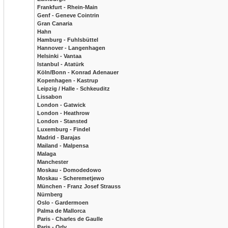
Frankfurt - Rhein-Main
Genf - Geneve Cointrin
Gran Canaria
Hahn
Hamburg - Fuhlsbüttel
Hannover - Langenhagen
Helsinki - Vantaa
Istanbul - Atatürk
Köln/Bonn - Konrad Adenauer
Kopenhagen - Kastrup
Leipzig / Halle - Schkeuditz
Lissabon
London - Gatwick
London - Heathrow
London - Stansted
Luxemburg - Findel
Madrid - Barajas
Mailand - Malpensa
Malaga
Manchester
Moskau - Domodedowo
Moskau - Scheremetjewo
München - Franz Josef Strauss
Nürnberg
Oslo - Gardermoen
Palma de Mallorca
Paris - Charles de Gaulle
Paris - Orly