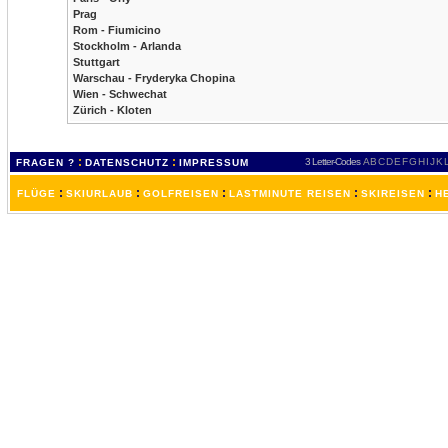
Prag
Rom - Fiumicino
Stockholm - Arlanda
Stuttgart
Warschau - Fryderyka Chopina
Wien - Schwechat
Zürich - Kloten
:
:
3 Letter-Codes
A
B
C
D
E
F
G
H
I
J
K
FRAGEN ?
DATENSCHUTZ
IMPRESSUM
:
:
:
:
:
FLÜGE
SKIURLAUB
GOLFREISEN
LASTMINUTE REISEN
SKIREISEN
H