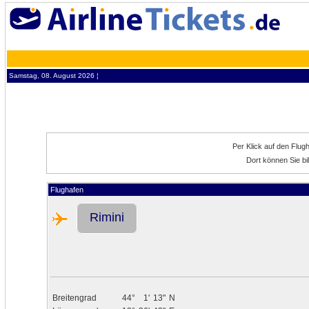
Samstag, 08. August 2026 ¦
Per Klick auf den Flug
Dort können Sie bi
Flughafen
Rimini
Breitengrad
44°
1'
13"
N