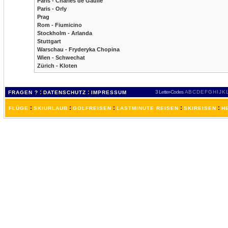
Paris - Charles de Gaulle
Paris - Orly
Prag
Rom - Fiumicino
Stockholm - Arlanda
Stuttgart
Warschau - Fryderyka Chopina
Wien - Schwechat
Zürich - Kloten
:
:
3 Letter-Codes
A
B
C
D
E
F
G
H
I
J
K
FRAGEN ?
DATENSCHUTZ
IMPRESSUM
:
:
:
:
:
FLÜGE
SKIURLAUB
GOLFREISEN
LASTMINUTE REISEN
SKIREISEN
H