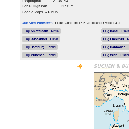
Längengrad
12°
36'
43"
E
Höhe Flughafen
12.50
m
Google Maps
»
Rimini
One Klick Flugsuche
: Flüge nach Rimini z.B. ab folgender Abflughafen:
Flug
Amsterdam
- Rimini
Flug
Basel
- Rimin
Flug
Düsseldorf
- Rimini
Flug
Frankfurt
- R
Flug
Hamburg
- Rimini
Flug
Hannover
- R
Flug
München
- Rimini
Flug
Wien
- Rimini