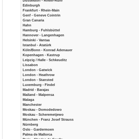
Düsseldorf - Rhein-Ruhr
Edinburgh
Frankfurt - Rhein-Main
Genf - Geneve Cointrin
Gran Canaria
Hahn
Hamburg - Fuhlsbüttel
Hannover - Langenhagen
Helsinki - Vantaa
Istanbul - Atatürk
Köln/Bonn - Konrad Adenauer
Kopenhagen - Kastrup
Leipzig / Halle - Schkeuditz
Lissabon
London - Gatwick
London - Heathrow
London - Stansted
Luxemburg - Findel
Madrid - Barajas
Mailand - Malpensa
Malaga
Manchester
Moskau - Domodedowo
Moskau - Scheremetjewo
München - Franz Josef Strauss
Nürnberg
Oslo - Gardermoen
Palma de Mallorca