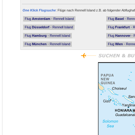
One Klick Flugsuche
: Flüge nach Rennell Island z.B. ab folgender Abflugha
Flug
Amsterdam
- Rennell Island
Flug
Basel
- Renne
Flug
Düsseldorf
- Rennell Island
Flug
Frankfurt
- R
Flug
Hamburg
- Rennell Island
Flug
Hannover
- R
Flug
München
- Rennell Island
Flug
Wien
- Rennel