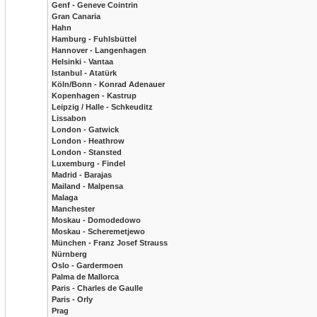
Genf - Geneve Cointrin
Gran Canaria
Hahn
Hamburg - Fuhlsbüttel
Hannover - Langenhagen
Helsinki - Vantaa
Istanbul - Atatürk
Köln/Bonn - Konrad Adenauer
Kopenhagen - Kastrup
Leipzig / Halle - Schkeuditz
Lissabon
London - Gatwick
London - Heathrow
London - Stansted
Luxemburg - Findel
Madrid - Barajas
Mailand - Malpensa
Malaga
Manchester
Moskau - Domodedowo
Moskau - Scheremetjewo
München - Franz Josef Strauss
Nürnberg
Oslo - Gardermoen
Palma de Mallorca
Paris - Charles de Gaulle
Paris - Orly
Prag