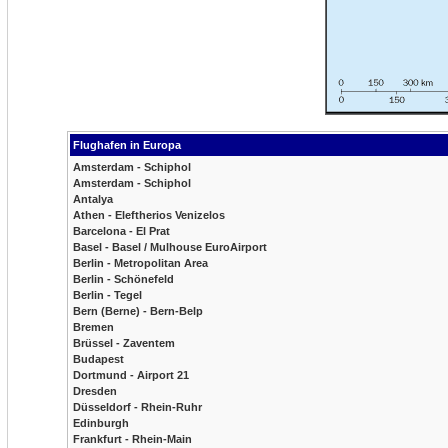
Flughafen in Europa
Amsterdam - Schiphol
Amsterdam - Schiphol
Antalya
Athen - Eleftherios Venizelos
Barcelona - El Prat
Basel - Basel / Mulhouse EuroAirport
Berlin - Metropolitan Area
Berlin - Schönefeld
Berlin - Tegel
Bern (Berne) - Bern-Belp
Bremen
Brüssel - Zaventem
Budapest
Dortmund - Airport 21
Dresden
Düsseldorf - Rhein-Ruhr
Edinburgh
Frankfurt - Rhein-Main