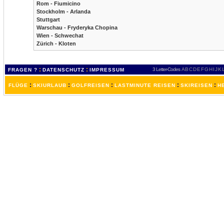
Rom - Fiumicino
Stockholm - Arlanda
Stuttgart
Warschau - Fryderyka Chopina
Wien - Schwechat
Zürich - Kloten
:
:
3 Letter-Codes
A
B
C
D
E
F
G
H
I
J
K
FRAGEN ?
DATENSCHUTZ
IMPRESSUM
:
:
:
:
:
FLÜGE
SKIURLAUB
GOLFREISEN
LASTMINUTE REISEN
SKIREISEN
H