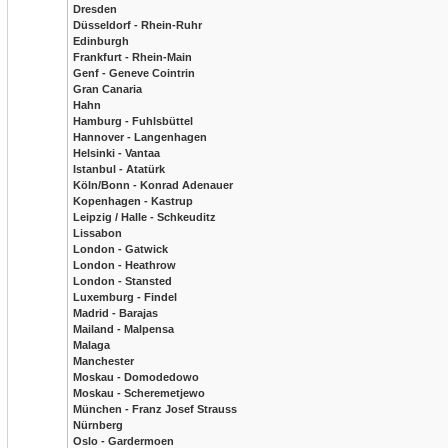
Dresden
Düsseldorf - Rhein-Ruhr
Edinburgh
Frankfurt - Rhein-Main
Genf - Geneve Cointrin
Gran Canaria
Hahn
Hamburg - Fuhlsbüttel
Hannover - Langenhagen
Helsinki - Vantaa
Istanbul - Atatürk
Köln/Bonn - Konrad Adenauer
Kopenhagen - Kastrup
Leipzig / Halle - Schkeuditz
Lissabon
London - Gatwick
London - Heathrow
London - Stansted
Luxemburg - Findel
Madrid - Barajas
Mailand - Malpensa
Malaga
Manchester
Moskau - Domodedowo
Moskau - Scheremetjewo
München - Franz Josef Strauss
Nürnberg
Oslo - Gardermoen