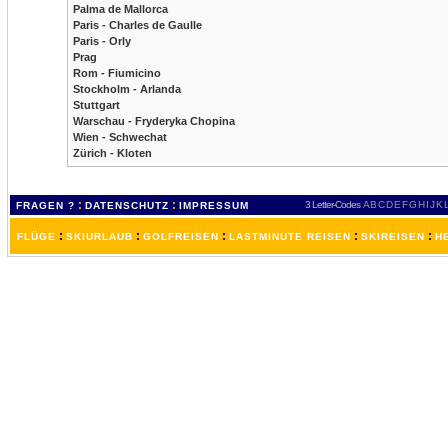
Palma de Mallorca
Paris - Charles de Gaulle
Paris - Orly
Prag
Rom - Fiumicino
Stockholm - Arlanda
Stuttgart
Warschau - Fryderyka Chopina
Wien - Schwechat
Zürich - Kloten
:
:
3 Letter-Codes
A
B
C
D
E
F
G
H
I
J
K
FRAGEN ?
DATENSCHUTZ
IMPRESSUM
:
:
:
:
:
FLÜGE
SKIURLAUB
GOLFREISEN
LASTMINUTE REISEN
SKIREISEN
H