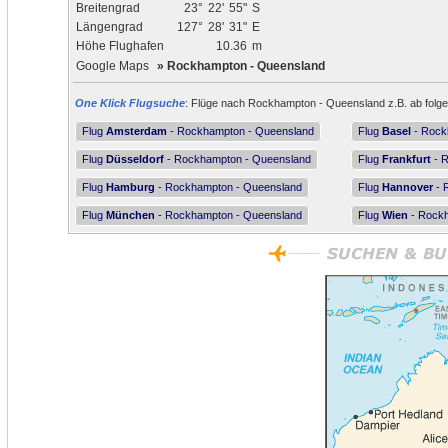
Breitengrad
23°
22'
55"
S
Längengrad
127°
28'
31"
E
Höhe Flughafen
10.36
m
Google Maps
»
Rockhampton - Queensland
One Klick Flugsuche
: Flüge nach Rockhampton - Queensland z.B. ab folge
Flug
Amsterdam
- Rockhampton - Queensland
Flug
Basel
- Rock
Flug
Düsseldorf
- Rockhampton - Queensland
Flug
Frankfurt
- R
Flug
Hamburg
- Rockhampton - Queensland
Flug
Hannover
- 
Flug
München
- Rockhampton - Queensland
Flug
Wien
- Rockh