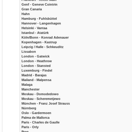
Genf - Geneve Cointrin
Gran Canaria
Hahn
Hamburg - Fuhlsbüttel
Hannover - Langenhagen
Helsinki - Vantaa
Istanbul - Atatürk
Köln/Bonn - Konrad Adenauer
Kopenhagen - Kastrup
Leipzig / Halle - Schkeuditz
Lissabon
London - Gatwick
London - Heathrow
London - Stansted
Luxemburg - Findel
Madrid - Barajas
Mailand - Malpensa
Malaga
Manchester
Moskau - Domodedowo
Moskau - Scheremetjewo
München - Franz Josef Strauss
Nürnberg
Oslo - Gardermoen
Palma de Mallorca
Paris - Charles de Gaulle
Paris - Orly
Prag