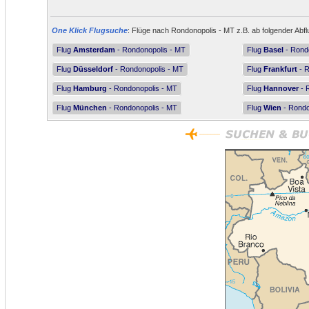
One Klick Flugsuche
: Flüge nach Rondonopolis - MT z.B. ab folgender Abfl
Flug
Amsterdam
- Rondonopolis - MT
Flug
Basel
- Rond
Flug
Düsseldorf
- Rondonopolis - MT
Flug
Frankfurt
- R
Flug
Hamburg
- Rondonopolis - MT
Flug
Hannover
- 
Flug
München
- Rondonopolis - MT
Flug
Wien
- Rondo