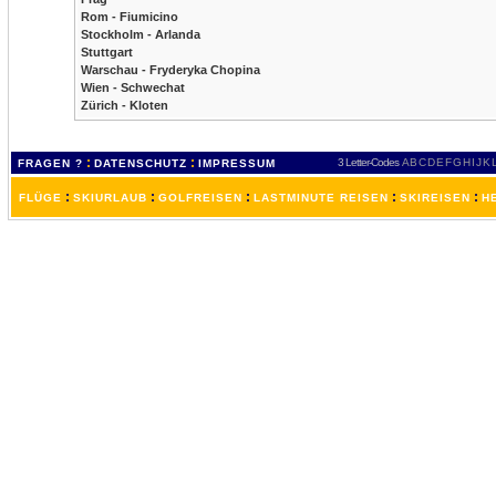
Rom - Fiumicino
Stockholm - Arlanda
Stuttgart
Warschau - Fryderyka Chopina
Wien - Schwechat
Zürich - Kloten
:
:
3 Letter-Codes
A
B
C
D
E
F
G
H
I
J
K
FRAGEN ?
DATENSCHUTZ
IMPRESSUM
:
:
:
:
:
FLÜGE
SKIURLAUB
GOLFREISEN
LASTMINUTE REISEN
SKIREISEN
H