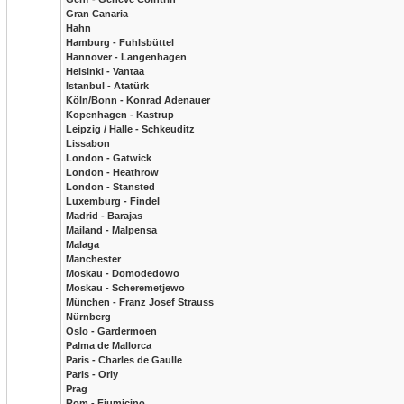
Gran Canaria
Hahn
Hamburg - Fuhlsbüttel
Hannover - Langenhagen
Helsinki - Vantaa
Istanbul - Atatürk
Köln/Bonn - Konrad Adenauer
Kopenhagen - Kastrup
Leipzig / Halle - Schkeuditz
Lissabon
London - Gatwick
London - Heathrow
London - Stansted
Luxemburg - Findel
Madrid - Barajas
Mailand - Malpensa
Malaga
Manchester
Moskau - Domodedowo
Moskau - Scheremetjewo
München - Franz Josef Strauss
Nürnberg
Oslo - Gardermoen
Palma de Mallorca
Paris - Charles de Gaulle
Paris - Orly
Prag
Rom - Fiumicino