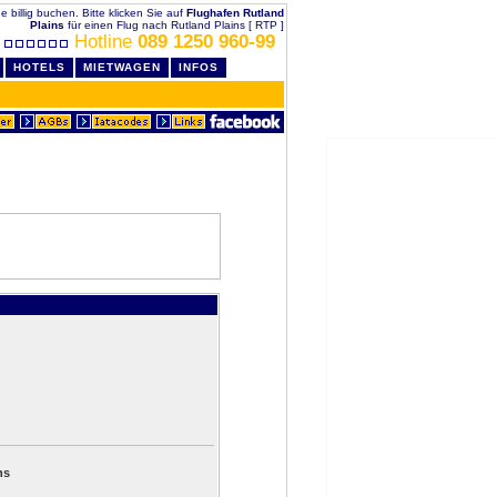
e billig buchen. Bitte klicken Sie auf
Flughafen Rutland
Plains
für einen Flug nach Rutland Plains [ RTP ]
Hotline
089 1250 960-99
HOTELS
MIETWAGEN
INFOS
ns