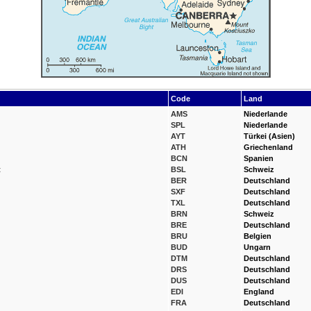
Code
Land
AMS
Niederlande
SPL
Niederlande
AYT
Türkei (Asien)
ATH
Griechenland
BCN
Spanien
t
BSL
Schweiz
BER
Deutschland
SXF
Deutschland
TXL
Deutschland
BRN
Schweiz
BRE
Deutschland
BRU
Belgien
BUD
Ungarn
DTM
Deutschland
DRS
Deutschland
DUS
Deutschland
EDI
England
FRA
Deutschland