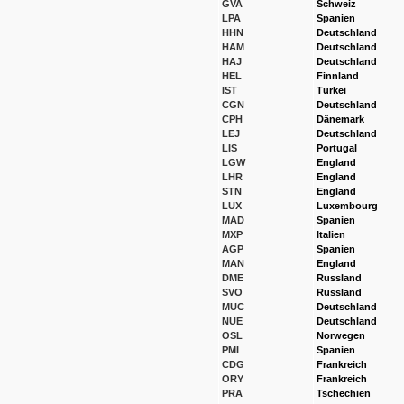
GVA
Schweiz
LPA
Spanien
HHN
Deutschland
HAM
Deutschland
HAJ
Deutschland
HEL
Finnland
IST
Türkei
CGN
Deutschland
CPH
Dänemark
LEJ
Deutschland
LIS
Portugal
LGW
England
LHR
England
STN
England
LUX
Luxembourg
MAD
Spanien
MXP
Italien
AGP
Spanien
MAN
England
DME
Russland
SVO
Russland
MUC
Deutschland
NUE
Deutschland
OSL
Norwegen
PMI
Spanien
CDG
Frankreich
ORY
Frankreich
PRA
Tschechien