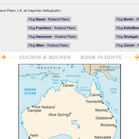
land Plains z.B. ab folgender Abflughafen:
Flug
Basel
- Rutland Plains
Flug
Berlin
- R
Flug
Frankfurt
- Rutland Plains
Flug
Köln/Bo
Flug
Hannover
- Rutland Plains
Flug
Stuttgart
Flug
Wien
- Rutland Plains
Flug
Zürich
- R