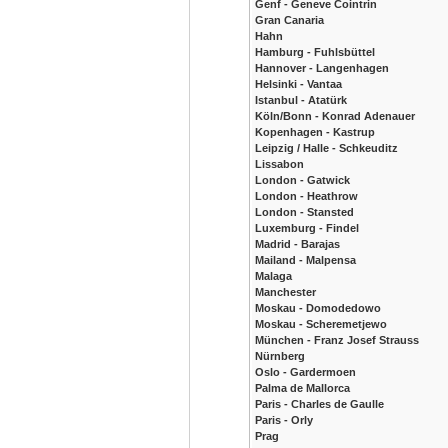
Genf - Geneve Cointrin
Gran Canaria
Hahn
Hamburg - Fuhlsbüttel
Hannover - Langenhagen
Helsinki - Vantaa
Istanbul - Atatürk
Köln/Bonn - Konrad Adenauer
Kopenhagen - Kastrup
Leipzig / Halle - Schkeuditz
Lissabon
London - Gatwick
London - Heathrow
London - Stansted
Luxemburg - Findel
Madrid - Barajas
Mailand - Malpensa
Malaga
Manchester
Moskau - Domodedowo
Moskau - Scheremetjewo
München - Franz Josef Strauss
Nürnberg
Oslo - Gardermoen
Palma de Mallorca
Paris - Charles de Gaulle
Paris - Orly
Prag