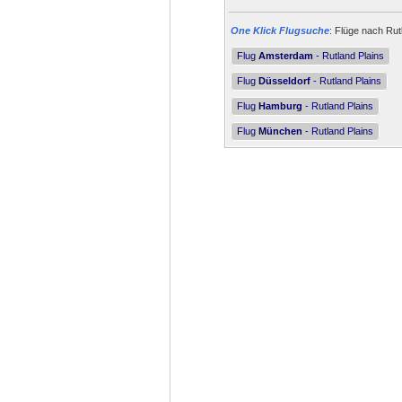
One Klick Flugsuche
: Flüge nach Rut
Flug
Amsterdam
- Rutland Plains
Flug
Düsseldorf
- Rutland Plains
Flug
Hamburg
- Rutland Plains
Flug
München
- Rutland Plains