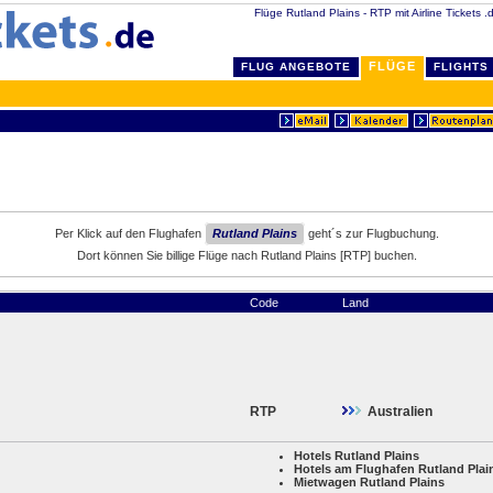
Flüge Rutland Plains - RTP mit Airline Tickets .d
FLÜGE
FLUG ANGEBOTE
FLIGHTS
Per Klick auf den Flughafen
Rutland Plains
geht´s zur Flugbuchung.
Dort können Sie billige Flüge nach Rutland Plains [RTP] buchen.
Code
Land
RTP
Australien
Hotels Rutland Plains
Hotels am Flughafen Rutland Plai
Mietwagen Rutland Plains