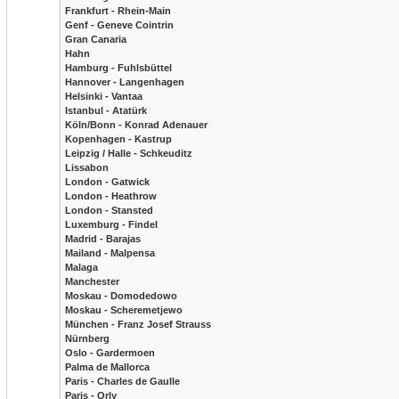
Frankfurt - Rhein-Main
Genf - Geneve Cointrin
Gran Canaria
Hahn
Hamburg - Fuhlsbüttel
Hannover - Langenhagen
Helsinki - Vantaa
Istanbul - Atatürk
Köln/Bonn - Konrad Adenauer
Kopenhagen - Kastrup
Leipzig / Halle - Schkeuditz
Lissabon
London - Gatwick
London - Heathrow
London - Stansted
Luxemburg - Findel
Madrid - Barajas
Mailand - Malpensa
Malaga
Manchester
Moskau - Domodedowo
Moskau - Scheremetjewo
München - Franz Josef Strauss
Nürnberg
Oslo - Gardermoen
Palma de Mallorca
Paris - Charles de Gaulle
Paris - Orly