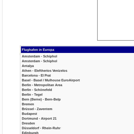
Flughafen in Europa
Amsterdam - Schiphol
Amsterdam - Schiphol
Antalya
Athen - Eleftherios Venizelos
Barcelona - El Prat
Basel - Basel / Mulhouse EuroAirport
Berlin - Metropolitan Area
Berlin - Schönefeld
Berlin - Tegel
Bern (Berne) - Bern-Belp
Bremen
Brüssel - Zaventem
Budapest
Dortmund - Airport 21
Dresden
Düsseldorf - Rhein-Ruhr
Edinburgh