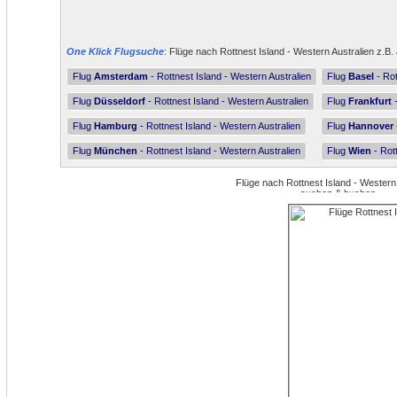
One Klick Flugsuche
: Flüge nach Rottnest Island - Western Australien z.B.
Flug
Amsterdam
- Rottnest Island - Western Australien
Flug
Basel
- Rot
Flug
Düsseldorf
- Rottnest Island - Western Australien
Flug
Frankfurt
-
Flug
Hamburg
- Rottnest Island - Western Australien
Flug
Hannover
Flug
München
- Rottnest Island - Western Australien
Flug
Wien
- Rot