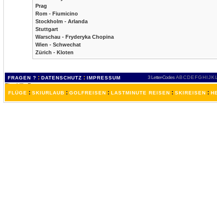
Prag
Rom - Fiumicino
Stockholm - Arlanda
Stuttgart
Warschau - Fryderyka Chopina
Wien - Schwechat
Zürich - Kloten
:
:
3 Letter-Codes
A
B
C
D
E
F
G
H
I
J
K
FRAGEN ?
DATENSCHUTZ
IMPRESSUM
:
:
:
:
:
FLÜGE
SKIURLAUB
GOLFREISEN
LASTMINUTE REISEN
SKIREISEN
H