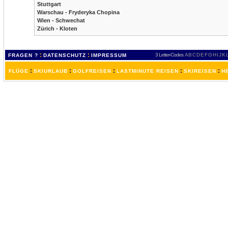
Stuttgart
Warschau - Fryderyka Chopina
Wien - Schwechat
Zürich - Kloten
:
:
3 Letter-Codes
A
B
C
D
E
F
G
H
I
J
K
FRAGEN ?
DATENSCHUTZ
IMPRESSUM
:
:
:
:
:
FLÜGE
SKIURLAUB
GOLFREISEN
LASTMINUTE REISEN
SKIREISEN
H