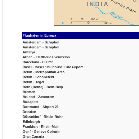
Flughafen in Europa
Amsterdam - Schiphol
Amsterdam - Schiphol
Antalya
Athen - Eleftherios Venizelos
Barcelona - El Prat
Basel - Basel / Mulhouse EuroAirport
Berlin - Metropolitan Area
Berlin - Schönefeld
Berlin - Tegel
Bern (Berne) - Bern-Belp
Bremen
Brüssel - Zaventem
Budapest
Dortmund - Airport 21
Dresden
Düsseldorf - Rhein-Ruhr
Edinburgh
Frankfurt - Rhein-Main
Genf - Geneve Cointrin
Gran Canaria