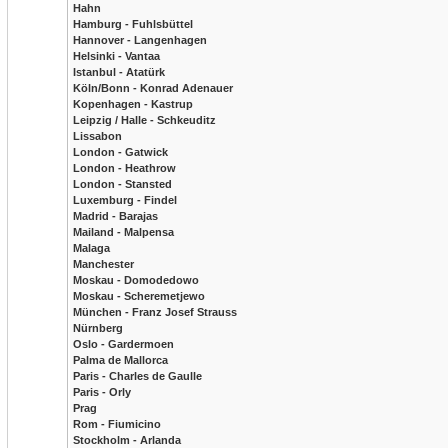
Hahn
Hamburg - Fuhlsbüttel
Hannover - Langenhagen
Helsinki - Vantaa
Istanbul - Atatürk
Köln/Bonn - Konrad Adenauer
Kopenhagen - Kastrup
Leipzig / Halle - Schkeuditz
Lissabon
London - Gatwick
London - Heathrow
London - Stansted
Luxemburg - Findel
Madrid - Barajas
Mailand - Malpensa
Malaga
Manchester
Moskau - Domodedowo
Moskau - Scheremetjewo
München - Franz Josef Strauss
Nürnberg
Oslo - Gardermoen
Palma de Mallorca
Paris - Charles de Gaulle
Paris - Orly
Prag
Rom - Fiumicino
Stockholm - Arlanda