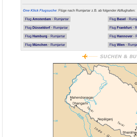
One Klick Flugsuche
: Flüge nach Rumjartar z.B. ab folgender Abflughafen:
Flug
Amsterdam
- Rumjartar
Flug
Basel
- Rumja
Flug
Düsseldorf
- Rumjartar
Flug
Frankfurt
- R
Flug
Hamburg
- Rumjartar
Flug
Hannover
- 
Flug
München
- Rumjartar
Flug
Wien
- Rumja