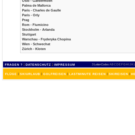
Oslo - Gardermoen
Palma de Mallorca
Paris - Charles de Gaulle
Paris - Orly
Prag
Rom - Fiumicino
Stockholm - Arlanda
Stuttgart
Warschau - Fryderyka Chopina
Wien - Schwechat
Zürich - Kloten
:
:
3 Letter-Codes
A
B
C
D
E
F
G
H
I
J
K
FRAGEN ?
DATENSCHUTZ
IMPRESSUM
:
:
:
:
:
FLÜGE
SKIURLAUB
GOLFREISEN
LASTMINUTE REISEN
SKIREISEN
H