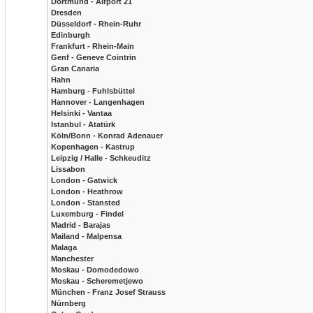
Dortmund - Airport 21
Dresden
Düsseldorf - Rhein-Ruhr
Edinburgh
Frankfurt - Rhein-Main
Genf - Geneve Cointrin
Gran Canaria
Hahn
Hamburg - Fuhlsbüttel
Hannover - Langenhagen
Helsinki - Vantaa
Istanbul - Atatürk
Köln/Bonn - Konrad Adenauer
Kopenhagen - Kastrup
Leipzig / Halle - Schkeuditz
Lissabon
London - Gatwick
London - Heathrow
London - Stansted
Luxemburg - Findel
Madrid - Barajas
Mailand - Malpensa
Malaga
Manchester
Moskau - Domodedowo
Moskau - Scheremetjewo
München - Franz Josef Strauss
Nürnberg