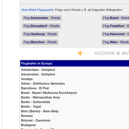
One Klick Flugsuche
: Flüge nach Reivilo z.B. ab folgender Abflughafen:
Flug
Amsterdam
- Reivilo
Flug
Basel
- Reivi
Flug
Düsseldorf
- Reivilo
Flug
Frankfurt
- R
Flug
Hamburg
- Reivilo
Flug
Hannover
- R
Flug
München
- Reivilo
Flug
Wien
- Reivil
Flughafen in Europa
Amsterdam - Schiphol
Amsterdam - Schiphol
Antalya
Athen - Eleftherios Venizelos
Barcelona - El Prat
Basel - Basel / Mulhouse EuroAirport
Berlin - Metropolitan Area
Berlin - Schönefeld
Berlin - Tegel
Bern (Berne) - Bern-Belp
Bremen
Brüssel - Zaventem
Budapest