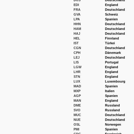
DUS
Deutschland
EDI
England
FRA
Deutschland
GVA
Schweiz
LPA
Spanien
HHN
Deutschland
HAM
Deutschland
HAJ
Deutschland
HEL
Finnland
IST
Türkei
CGN
Deutschland
CPH
Dänemark
LEJ
Deutschland
LIS
Portugal
LGW
England
LHR
England
STN
England
LUX
Luxembourg
MAD
Spanien
MXP
Italien
AGP
Spanien
MAN
England
DME
Russland
SVO
Russland
MUC
Deutschland
NUE
Deutschland
OSL
Norwegen
PMI
Spanien