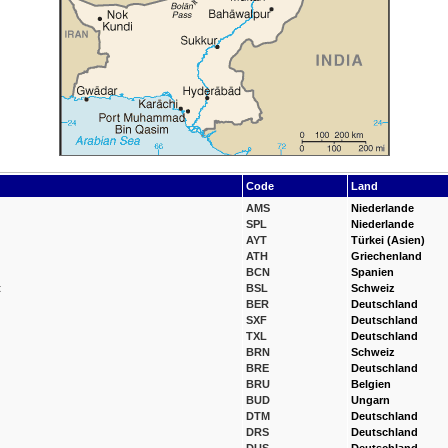
Code
Land
AMS
Niederlande
SPL
Niederlande
AYT
Türkei (Asien)
ATH
Griechenland
BCN
Spanien
t
BSL
Schweiz
BER
Deutschland
SXF
Deutschland
TXL
Deutschland
BRN
Schweiz
BRE
Deutschland
BRU
Belgien
BUD
Ungarn
DTM
Deutschland
DRS
Deutschland