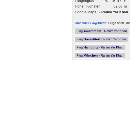
Längengrad
70°
16'
47"
E
Höhe Flughafen
82.60
m
Google Maps
»
Rahim Yar Khan
One Klick Flugsuche
: Flüge nach Rah
Flug
Amsterdam
- Rahim Yar Khan
Flug
Düsseldorf
- Rahim Yar Khan
Flug
Hamburg
- Rahim Yar Khan
Flug
München
- Rahim Yar Khan