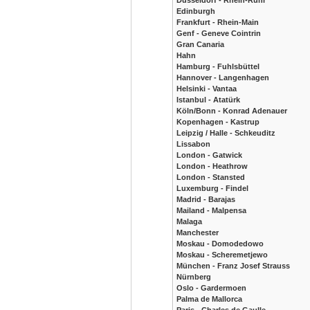
Düsseldorf - Rhein-Ruhr
Edinburgh
Frankfurt - Rhein-Main
Genf - Geneve Cointrin
Gran Canaria
Hahn
Hamburg - Fuhlsbüttel
Hannover - Langenhagen
Helsinki - Vantaa
Istanbul - Atatürk
Köln/Bonn - Konrad Adenauer
Kopenhagen - Kastrup
Leipzig / Halle - Schkeuditz
Lissabon
London - Gatwick
London - Heathrow
London - Stansted
Luxemburg - Findel
Madrid - Barajas
Mailand - Malpensa
Malaga
Manchester
Moskau - Domodedowo
Moskau - Scheremetjewo
München - Franz Josef Strauss
Nürnberg
Oslo - Gardermoen
Palma de Mallorca