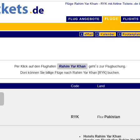
Flüge Rahim Yar Khan - RYK mit Airline Tickets .de b
FLÜGE
FLUG ANGEBOTE
FLIGHTS
Per Klick auf den Flughafen
Rahim Yar Khan
geht´s zur Flugbuchung.
Dort können Sie billige Flüge nach Rahim Yar Khan [RYK] buchen.
Code
Land
RYK
Pakistan
Hotels Rahim Yar Khan