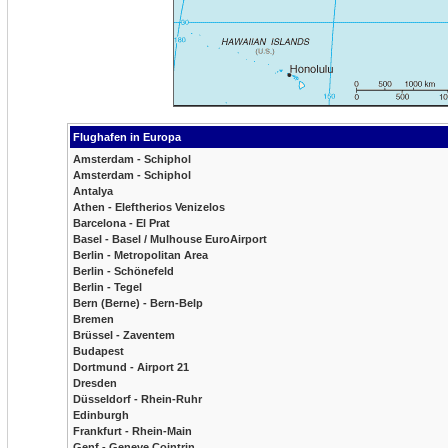
Flughafen in Europa
Amsterdam - Schiphol
Amsterdam - Schiphol
Antalya
Athen - Eleftherios Venizelos
Barcelona - El Prat
Basel - Basel / Mulhouse EuroAirport
Berlin - Metropolitan Area
Berlin - Schönefeld
Berlin - Tegel
Bern (Berne) - Bern-Belp
Bremen
Brüssel - Zaventem
Budapest
Dortmund - Airport 21
Dresden
Düsseldorf - Rhein-Ruhr
Edinburgh
Frankfurt - Rhein-Main
Genf - Geneve Cointrin