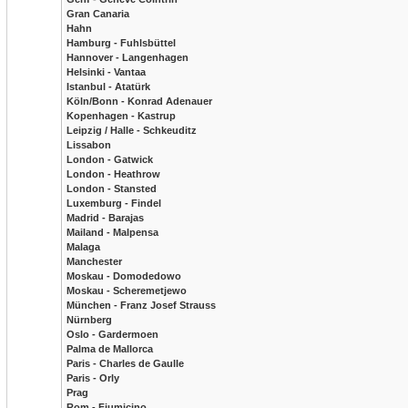
Gran Canaria
Hahn
Hamburg - Fuhlsbüttel
Hannover - Langenhagen
Helsinki - Vantaa
Istanbul - Atatürk
Köln/Bonn - Konrad Adenauer
Kopenhagen - Kastrup
Leipzig / Halle - Schkeuditz
Lissabon
London - Gatwick
London - Heathrow
London - Stansted
Luxemburg - Findel
Madrid - Barajas
Mailand - Malpensa
Malaga
Manchester
Moskau - Domodedowo
Moskau - Scheremetjewo
München - Franz Josef Strauss
Nürnberg
Oslo - Gardermoen
Palma de Mallorca
Paris - Charles de Gaulle
Paris - Orly
Prag
Rom - Fiumicino