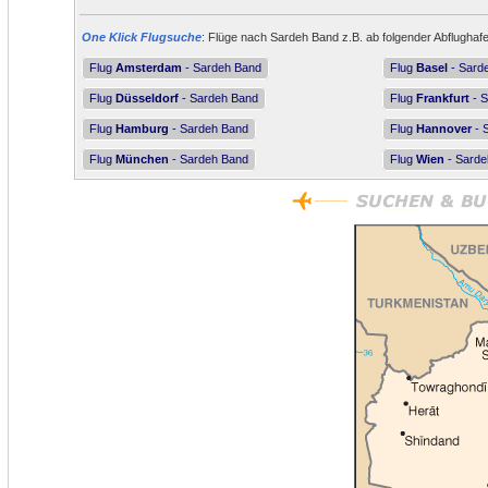
One Klick Flugsuche
: Flüge nach Sardeh Band z.B. ab folgender Abflughaf
Flug
Amsterdam
- Sardeh Band
Flug
Basel
- Sard
Flug
Düsseldorf
- Sardeh Band
Flug
Frankfurt
- S
Flug
Hamburg
- Sardeh Band
Flug
Hannover
- 
Flug
München
- Sardeh Band
Flug
Wien
- Sarde