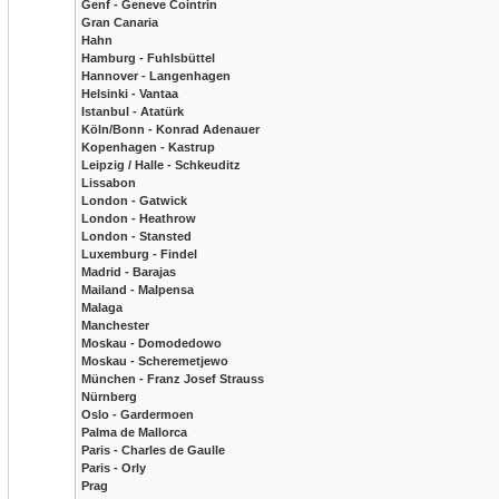
Genf - Geneve Cointrin
Gran Canaria
Hahn
Hamburg - Fuhlsbüttel
Hannover - Langenhagen
Helsinki - Vantaa
Istanbul - Atatürk
Köln/Bonn - Konrad Adenauer
Kopenhagen - Kastrup
Leipzig / Halle - Schkeuditz
Lissabon
London - Gatwick
London - Heathrow
London - Stansted
Luxemburg - Findel
Madrid - Barajas
Mailand - Malpensa
Malaga
Manchester
Moskau - Domodedowo
Moskau - Scheremetjewo
München - Franz Josef Strauss
Nürnberg
Oslo - Gardermoen
Palma de Mallorca
Paris - Charles de Gaulle
Paris - Orly
Prag