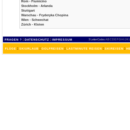
Rom - Fiumicino
Stockholm - Arlanda
Stuttgart
Warschau - Fryderyka Chopina
Wien - Schwechat
Zürich - Kloten
:
:
3 Letter-Codes
A
B
C
D
E
F
G
H
I
J
K
FRAGEN ?
DATENSCHUTZ
IMPRESSUM
:
:
:
:
:
FLÜGE
SKIURLAUB
GOLFREISEN
LASTMINUTE REISEN
SKIREISEN
H