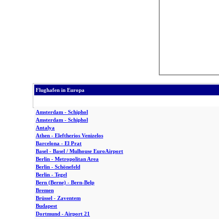
Flughafen in Europa
Amsterdam - Schiphol
Amsterdam - Schiphol
Antalya
Athen - Eleftherios Venizelos
Barcelona - El Prat
Basel - Basel / Mulhouse EuroAirport
Berlin - Metropolitan Area
Berlin - Schönefeld
Berlin - Tegel
Bern (Berne) - Bern-Belp
Bremen
Brüssel - Zaventem
Budapest
Dortmund - Airport 21