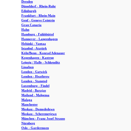
Dresden
Düsseldorf - Rhein-Ruhr
Edinburgh
Frankfurt - Rhein-Main
Genf - Geneve Cointrin
Gran Canaria
Hahn
Hamburg - Fuhlsbüttel
Hannover - Langenhagen
Helsinki - Vantaa
Istanbul - Atatürk
Köln/Bonn - Konrad Adenauer
Kopenhagen - Kastrup
Leipzig / Halle - Schkeuditz
Lissabon
London - Gatwick
London - Heathrow
London - Stansted
Luxemburg - Findel
Madrid - Barajas
Mailand - Malpensa
Malaga
Manchester
Moskau - Domodedowo
Moskau - Scheremetjewo
München - Franz Josef Strauss
Nürnberg
Oslo - Gardermoen