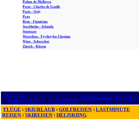
Palma de Mallorca
Paris - Charles de Gaulle
Paris - Orly
Prag
Rom - Fiumicino
Stockholm - Arlanda
Stuttgart
Warschau - Fryderyka Chopina
Wien - Schwechat
Zürich - Kloten
FRAGEN
3 Letter-Codes
A
B
C
D
E
?
:
DATENSCHUTZ
:
IMPRESSUM
FLÜGE
:
SKIURLAUB
:
GOLFREISEN
:
LASTMINUTE
REISEN
:
SKIREISEN
:
HELISKIING