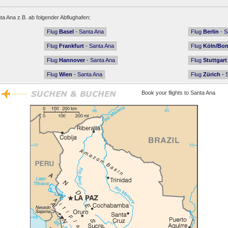
ta Ana z.B. ab folgender Abflughafen:
Flug
Basel
- Santa Ana
Flug
Berlin
- S
Flug
Frankfurt
- Santa Ana
Flug
Köln/Bo
Flug
Hannover
- Santa Ana
Flug
Stuttgart
Flug
Wien
- Santa Ana
Flug
Zürich
- 