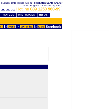
ig buchen. Bitte klicken Sie auf
Flughafen Santa Ana
für
einen Flug nach Santa Ana [ SBL ]
Hotline
089 1250 960-99
HOTELS
MIETWAGEN
INFOS