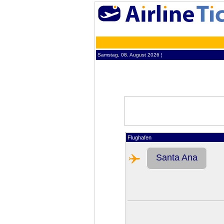
Samstag, 08. August 2026 ¦
Flughafen
Santa Ana