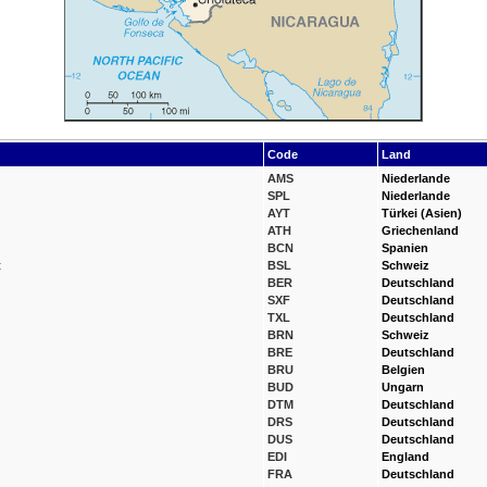
Code
Land
AMS
Niederlande
SPL
Niederlande
AYT
Türkei (Asien)
ATH
Griechenland
BCN
Spanien
t
BSL
Schweiz
BER
Deutschland
SXF
Deutschland
TXL
Deutschland
BRN
Schweiz
BRE
Deutschland
BRU
Belgien
BUD
Ungarn
DTM
Deutschland
DRS
Deutschland
DUS
Deutschland
EDI
England
FRA
Deutschland