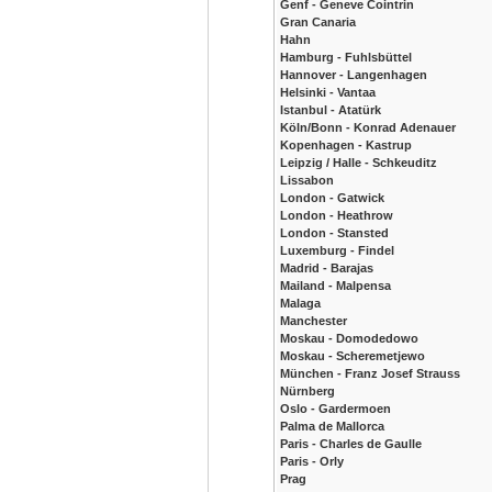
Genf - Geneve Cointrin
Gran Canaria
Hahn
Hamburg - Fuhlsbüttel
Hannover - Langenhagen
Helsinki - Vantaa
Istanbul - Atatürk
Köln/Bonn - Konrad Adenauer
Kopenhagen - Kastrup
Leipzig / Halle - Schkeuditz
Lissabon
London - Gatwick
London - Heathrow
London - Stansted
Luxemburg - Findel
Madrid - Barajas
Mailand - Malpensa
Malaga
Manchester
Moskau - Domodedowo
Moskau - Scheremetjewo
München - Franz Josef Strauss
Nürnberg
Oslo - Gardermoen
Palma de Mallorca
Paris - Charles de Gaulle
Paris - Orly
Prag