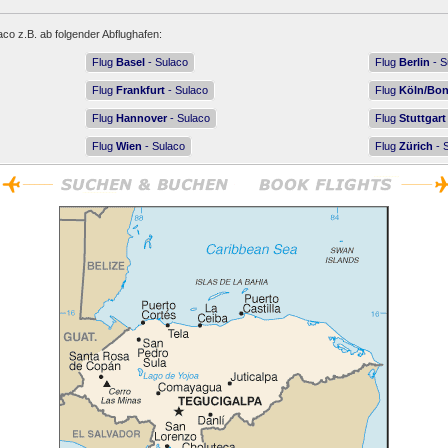
aco z.B. ab folgender Abflughafen:
Flug
Basel
- Sulaco
Flug
Berlin
- S
Flug
Frankfurt
- Sulaco
Flug
Köln/Bo
Flug
Hannover
- Sulaco
Flug
Stuttgart
Flug
Wien
- Sulaco
Flug
Zürich
- 