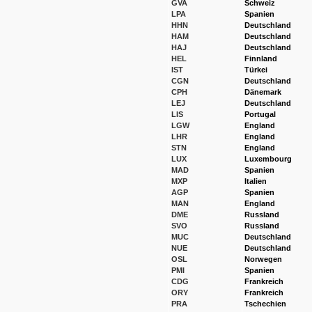
GVA
Schweiz
LPA
Spanien
HHN
Deutschland
HAM
Deutschland
HAJ
Deutschland
HEL
Finnland
IST
Türkei
CGN
Deutschland
CPH
Dänemark
LEJ
Deutschland
LIS
Portugal
LGW
England
LHR
England
STN
England
LUX
Luxembourg
MAD
Spanien
MXP
Italien
AGP
Spanien
MAN
England
DME
Russland
SVO
Russland
MUC
Deutschland
NUE
Deutschland
OSL
Norwegen
PMI
Spanien
CDG
Frankreich
ORY
Frankreich
PRA
Tschechien