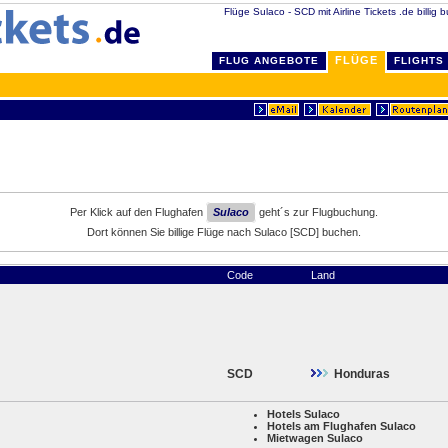
Flüge Sulaco - SCD mit Airline Tickets .de billig 
FLÜGE
FLUG ANGEBOTE
FLIGHTS
Per Klick auf den Flughafen
Sulaco
geht´s zur Flugbuchung.
Dort können Sie billige Flüge nach Sulaco [SCD] buchen.
Code
Land
SCD
Honduras
Hotels Sulaco
Hotels am Flughafen Sulaco
Mietwagen Sulaco