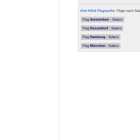
One Klick Flugsuche
: Flüge nach Sul
Flug
Amsterdam
- Sulaco
Flug
Düsseldorf
- Sulaco
Flug
Hamburg
- Sulaco
Flug
München
- Sulaco