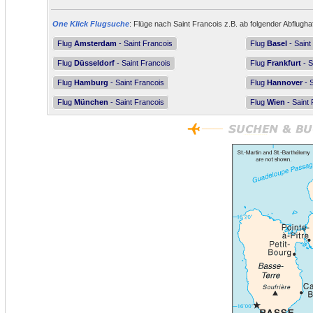
One Klick Flugsuche
: Flüge nach Saint Francois z.B. ab folgender Abflugha
Flug
Amsterdam
- Saint Francois
Flug
Basel
- Saint
Flug
Düsseldorf
- Saint Francois
Flug
Frankfurt
- S
Flug
Hamburg
- Saint Francois
Flug
Hannover
- S
Flug
München
- Saint Francois
Flug
Wien
- Saint 