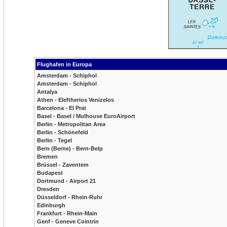
Flughafen in Europa
Amsterdam - Schiphol
Amsterdam - Schiphol
Antalya
Athen - Eleftherios Venizelos
Barcelona - El Prat
Basel - Basel / Mulhouse EuroAirport
Berlin - Metropolitan Area
Berlin - Schönefeld
Berlin - Tegel
Bern (Berne) - Bern-Belp
Bremen
Brüssel - Zaventem
Budapest
Dortmund - Airport 21
Dresden
Düsseldorf - Rhein-Ruhr
Edinburgh
Frankfurt - Rhein-Main
Genf - Geneve Cointrin