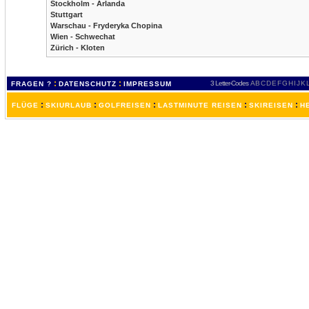
Stockholm - Arlanda
Stuttgart
Warschau - Fryderyka Chopina
Wien - Schwechat
Zürich - Kloten
:
:
3 Letter-Codes
A
B
C
D
E
F
G
H
I
J
K
FRAGEN ?
DATENSCHUTZ
IMPRESSUM
:
:
:
:
:
FLÜGE
SKIURLAUB
GOLFREISEN
LASTMINUTE REISEN
SKIREISEN
H