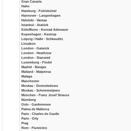
Gran Canaria
Hahn
Hamburg - Fuhlsbüttel
Hannover - Langenhagen
Helsinki - Vantaa
Istanbul - Atatürk
Köln/Bonn - Konrad Adenauer
Kopenhagen - Kastrup
Leipzig / Halle - Schkeuditz
Lissabon
London - Gatwick
London - Heathrow
London - Stansted
Luxemburg - Findel
Madrid - Barajas
Mailand - Malpensa
Malaga
Manchester
Moskau - Domodedowo
Moskau - Scheremetjewo
München - Franz Josef Strauss
Nürnberg
Oslo - Gardermoen
Palma de Mallorca
Paris - Charles de Gaulle
Paris - Orly
Prag
Rom - Fiumicino