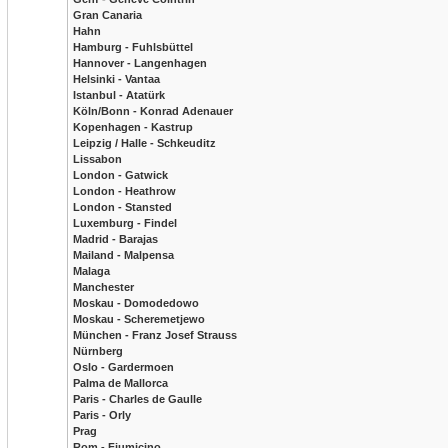
Gran Canaria
Hahn
Hamburg - Fuhlsbüttel
Hannover - Langenhagen
Helsinki - Vantaa
Istanbul - Atatürk
Köln/Bonn - Konrad Adenauer
Kopenhagen - Kastrup
Leipzig / Halle - Schkeuditz
Lissabon
London - Gatwick
London - Heathrow
London - Stansted
Luxemburg - Findel
Madrid - Barajas
Mailand - Malpensa
Malaga
Manchester
Moskau - Domodedowo
Moskau - Scheremetjewo
München - Franz Josef Strauss
Nürnberg
Oslo - Gardermoen
Palma de Mallorca
Paris - Charles de Gaulle
Paris - Orly
Prag
Rom - Fiumicino