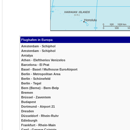
Flughafen in Europa
Amsterdam - Schiphol
Amsterdam - Schiphol
Antalya
Athen - Eleftherios Venizelos
Barcelona - El Prat
Basel - Basel / Mulhouse EuroAirport
Berlin - Metropolitan Area
Berlin - Schönefeld
Berlin - Tegel
Bern (Berne) - Bern-Belp
Bremen
Brüssel - Zaventem
Budapest
Dortmund - Airport 21
Dresden
Düsseldorf - Rhein-Ruhr
Edinburgh
Frankfurt - Rhein-Main
Genf - Geneve Cointrin