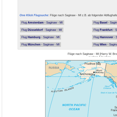
One Klick Flugsuche
: Flüge nach Saginaw - MI z.B. ab folgender Abflughaf
Flug
Amsterdam
- Saginaw - MI
Flug
Basel
- Sagin
Flug
Düsseldorf
- Saginaw - MI
Flug
Frankfurt
- S
Flug
Hamburg
- Saginaw - MI
Flug
Hannover
- 
Flug
München
- Saginaw - MI
Flug
Wien
- Sagin