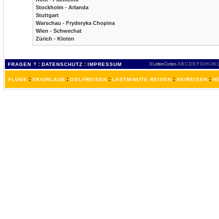
Stockholm - Arlanda
Stuttgart
Warschau - Fryderyka Chopina
Wien - Schwechat
Zürich - Kloten
:
:
3 Letter-Codes
A
B
C
D
E
F
G
H
I
J
K
FRAGEN ?
DATENSCHUTZ
IMPRESSUM
:
:
:
:
:
FLÜGE
SKIURLAUB
GOLFREISEN
LASTMINUTE REISEN
SKIREISEN
H