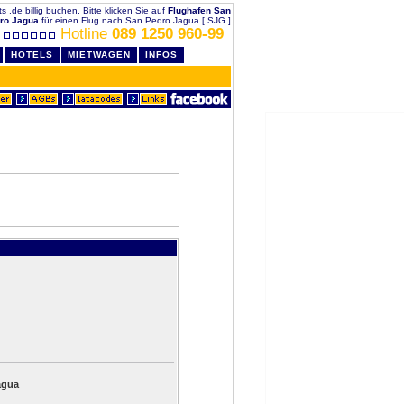
 .de billig buchen. Bitte klicken Sie auf
Flughafen San
ro Jagua
für einen Flug nach San Pedro Jagua [ SJG ]
Hotline
089 1250 960-99
HOTELS
MIETWAGEN
INFOS
agua