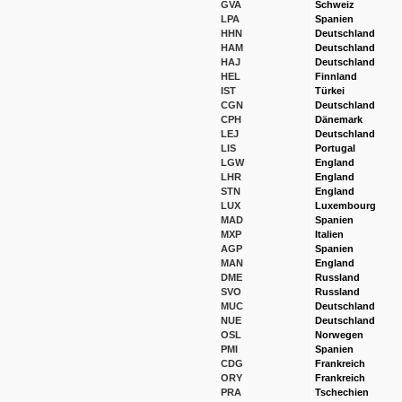
GVA
Schweiz
LPA
Spanien
HHN
Deutschland
HAM
Deutschland
HAJ
Deutschland
HEL
Finnland
IST
Türkei
CGN
Deutschland
CPH
Dänemark
LEJ
Deutschland
LIS
Portugal
LGW
England
LHR
England
STN
England
LUX
Luxembourg
MAD
Spanien
MXP
Italien
AGP
Spanien
MAN
England
DME
Russland
SVO
Russland
MUC
Deutschland
NUE
Deutschland
OSL
Norwegen
PMI
Spanien
CDG
Frankreich
ORY
Frankreich
PRA
Tschechien