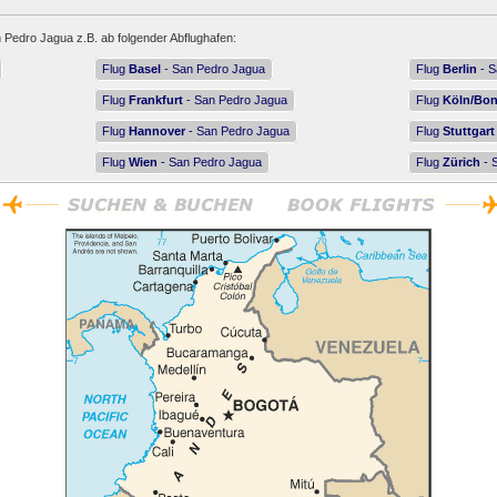
 Pedro Jagua z.B. ab folgender Abflughafen:
Flug
Basel
- San Pedro Jagua
Flug
Berlin
- S
Flug
Frankfurt
- San Pedro Jagua
Flug
Köln/Bo
Flug
Hannover
- San Pedro Jagua
Flug
Stuttgart
Flug
Wien
- San Pedro Jagua
Flug
Zürich
- 