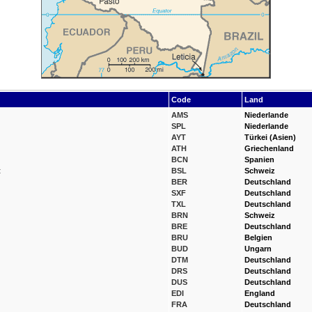
Code
Land
AMS
Niederlande
SPL
Niederlande
AYT
Türkei (Asien)
ATH
Griechenland
BCN
Spanien
t
BSL
Schweiz
BER
Deutschland
SXF
Deutschland
TXL
Deutschland
BRN
Schweiz
BRE
Deutschland
BRU
Belgien
BUD
Ungarn
DTM
Deutschland
DRS
Deutschland
DUS
Deutschland
EDI
England
FRA
Deutschland