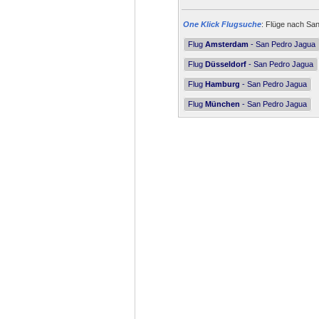
One Klick Flugsuche
: Flüge nach San
Flug
Amsterdam
- San Pedro Jagua
Flug
Düsseldorf
- San Pedro Jagua
Flug
Hamburg
- San Pedro Jagua
Flug
München
- San Pedro Jagua