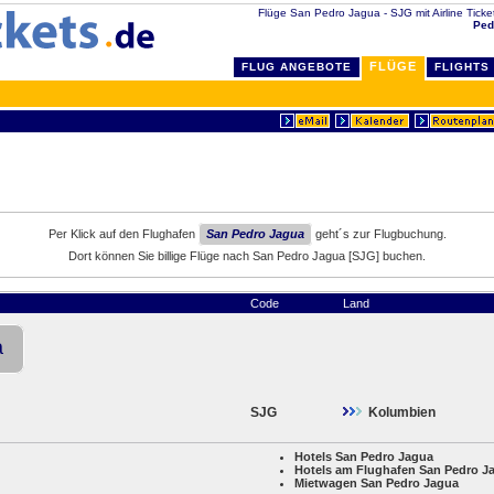
Flüge San Pedro Jagua - SJG mit Airline Tickets
Ped
FLÜGE
FLUG ANGEBOTE
FLIGHTS
Per Klick auf den Flughafen
San Pedro Jagua
geht´s zur Flugbuchung.
Dort können Sie billige Flüge nach San Pedro Jagua [SJG] buchen.
Code
Land
a
SJG
Kolumbien
Hotels San Pedro Jagua
Hotels am Flughafen San Pedro J
Mietwagen San Pedro Jagua