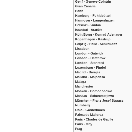
Genf - Geneve Cointrin
Gran Canaria
Hahn
Hamburg - Fuhlsbüttel
Hannover - Langenhagen
Helsinki - Vantaa
Istanbul - Atatürk
Köln/Bonn - Konrad Adenauer
Kopenhagen - Kastrup
Leipzig / Halle - Schkeuditz
Lissabon
London - Gatwick
London - Heathrow
London - Stansted
Luxemburg - Findel
Madrid - Barajas
Mailand - Malpensa
Malaga
Manchester
Moskau - Domodedowo
Moskau - Scheremetjewo
München - Franz Josef Strauss
Nürnberg
Oslo - Gardermoen
Palma de Mallorca
Paris - Charles de Gaulle
Paris - Orly
Prag