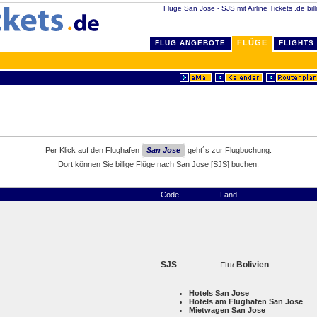
Flüge San Jose - SJS mit Airline Tickets .de bil
FLÜGE
FLUG ANGEBOTE
FLIGHTS
Per Klick auf den Flughafen
San Jose
geht´s zur Flugbuchung.
Dort können Sie billige Flüge nach San Jose [SJS] buchen.
Code
Land
SJS
Bolivien
Hotels San Jose
Hotels am Flughafen San Jose
Mietwagen San Jose