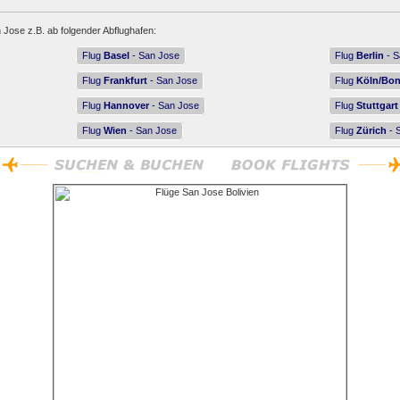
 Jose z.B. ab folgender Abflughafen:
Flug
Basel
- San Jose
Flug
Berlin
- S
Flug
Frankfurt
- San Jose
Flug
Köln/Bo
Flug
Hannover
- San Jose
Flug
Stuttgart
Flug
Wien
- San Jose
Flug
Zürich
- 