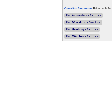
One Klick Flugsuche
: Flüge nach San
Flug
Amsterdam
- San Jose
Flug
Düsseldorf
- San Jose
Flug
Hamburg
- San Jose
Flug
München
- San Jose