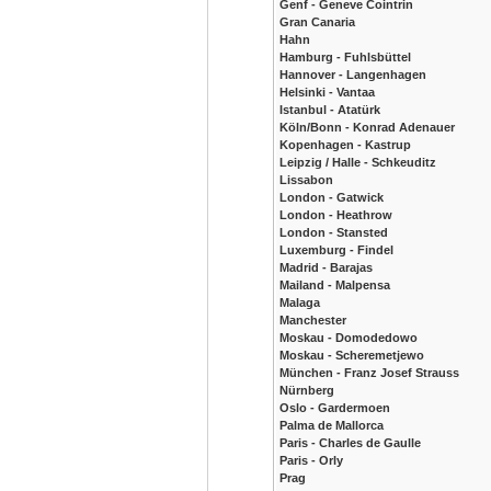
Genf - Geneve Cointrin
Gran Canaria
Hahn
Hamburg - Fuhlsbüttel
Hannover - Langenhagen
Helsinki - Vantaa
Istanbul - Atatürk
Köln/Bonn - Konrad Adenauer
Kopenhagen - Kastrup
Leipzig / Halle - Schkeuditz
Lissabon
London - Gatwick
London - Heathrow
London - Stansted
Luxemburg - Findel
Madrid - Barajas
Mailand - Malpensa
Malaga
Manchester
Moskau - Domodedowo
Moskau - Scheremetjewo
München - Franz Josef Strauss
Nürnberg
Oslo - Gardermoen
Palma de Mallorca
Paris - Charles de Gaulle
Paris - Orly
Prag