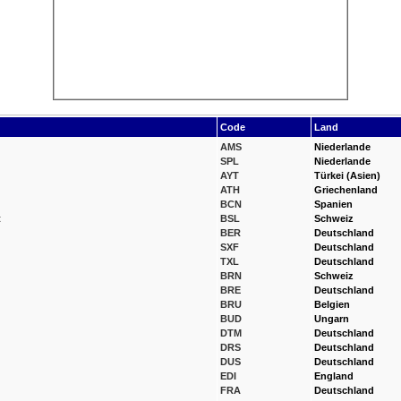
Code
Land
AMS
Niederlande
SPL
Niederlande
AYT
Türkei (Asien)
ATH
Griechenland
BCN
Spanien
t
BSL
Schweiz
BER
Deutschland
SXF
Deutschland
TXL
Deutschland
BRN
Schweiz
BRE
Deutschland
BRU
Belgien
BUD
Ungarn
DTM
Deutschland
DRS
Deutschland
DUS
Deutschland
EDI
England
FRA
Deutschland