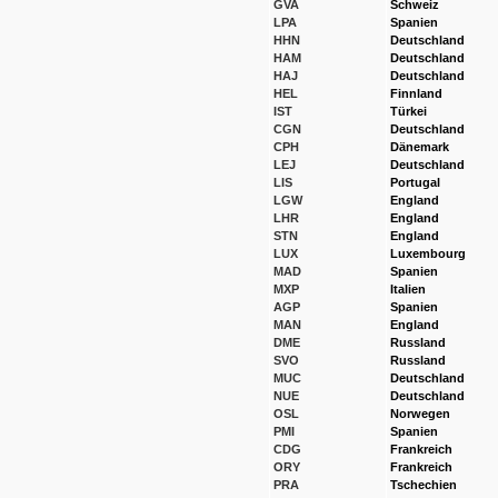
GVA
Schweiz
LPA
Spanien
HHN
Deutschland
HAM
Deutschland
HAJ
Deutschland
HEL
Finnland
IST
Türkei
CGN
Deutschland
CPH
Dänemark
LEJ
Deutschland
LIS
Portugal
LGW
England
LHR
England
STN
England
LUX
Luxembourg
MAD
Spanien
MXP
Italien
AGP
Spanien
MAN
England
DME
Russland
SVO
Russland
MUC
Deutschland
NUE
Deutschland
OSL
Norwegen
PMI
Spanien
CDG
Frankreich
ORY
Frankreich
PRA
Tschechien