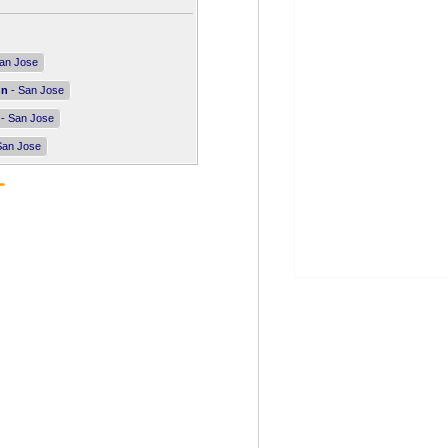
an Jose
nn
- San Jose
- San Jose
San Jose