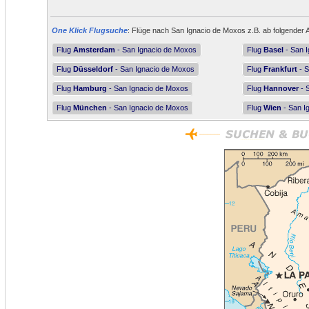
One Klick Flugsuche
: Flüge nach San Ignacio de Moxos z.B. ab folgender 
Flug
Amsterdam
- San Ignacio de Moxos
Flug
Basel
- San 
Flug
Düsseldorf
- San Ignacio de Moxos
Flug
Frankfurt
- S
Flug
Hamburg
- San Ignacio de Moxos
Flug
Hannover
- 
Flug
München
- San Ignacio de Moxos
Flug
Wien
- San I