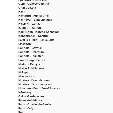
Genf - Geneve Cointrin
Gran Canaria
Hahn
Hamburg - Fuhlsbüttel
Hannover - Langenhagen
Helsinki - Vantaa
Istanbul - Atatürk
Köln/Bonn - Konrad Adenauer
Kopenhagen - Kastrup
Leipzig / Halle - Schkeuditz
Lissabon
London - Gatwick
London - Heathrow
London - Stansted
Luxemburg - Findel
Madrid - Barajas
Mailand - Malpensa
Malaga
Manchester
Moskau - Domodedowo
Moskau - Scheremetjewo
München - Franz Josef Strauss
Nürnberg
Oslo - Gardermoen
Palma de Mallorca
Paris - Charles de Gaulle
Paris - Orly
Prag