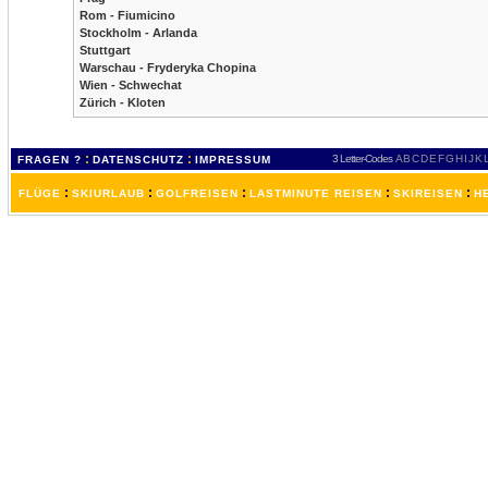
Rom - Fiumicino
Stockholm - Arlanda
Stuttgart
Warschau - Fryderyka Chopina
Wien - Schwechat
Zürich - Kloten
:
:
3 Letter-Codes
A
B
C
D
E
F
G
H
I
J
K
FRAGEN ?
DATENSCHUTZ
IMPRESSUM
:
:
:
:
:
FLÜGE
SKIURLAUB
GOLFREISEN
LASTMINUTE REISEN
SKIREISEN
H