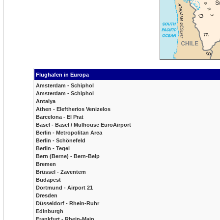
Flughafen in Europa
Amsterdam - Schiphol
Amsterdam - Schiphol
Antalya
Athen - Eleftherios Venizelos
Barcelona - El Prat
Basel - Basel / Mulhouse EuroAirport
Berlin - Metropolitan Area
Berlin - Schönefeld
Berlin - Tegel
Bern (Berne) - Bern-Belp
Bremen
Brüssel - Zaventem
Budapest
Dortmund - Airport 21
Dresden
Düsseldorf - Rhein-Ruhr
Edinburgh
Frankfurt - Rhein-Main