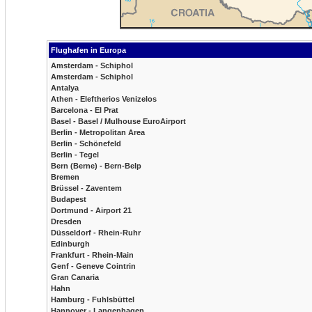
Flughafen in Europa
Amsterdam - Schiphol
Amsterdam - Schiphol
Antalya
Athen - Eleftherios Venizelos
Barcelona - El Prat
Basel - Basel / Mulhouse EuroAirport
Berlin - Metropolitan Area
Berlin - Schönefeld
Berlin - Tegel
Bern (Berne) - Bern-Belp
Bremen
Brüssel - Zaventem
Budapest
Dortmund - Airport 21
Dresden
Düsseldorf - Rhein-Ruhr
Edinburgh
Frankfurt - Rhein-Main
Genf - Geneve Cointrin
Gran Canaria
Hahn
Hamburg - Fuhlsbüttel
Hannover - Langenhagen