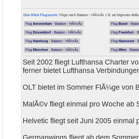
One Klick Flugsuche
: Flüge nach Balaton - HÃ©vÃ­z z.B. ab folgender Abfl
Flug
Amsterdam
- Balaton - HÃ©vÃ­z
Flug
Basel
- Balat
Flug
Düsseldorf
- Balaton - HÃ©vÃ­z
Flug
Frankfurt
- B
Flug
Hamburg
- Balaton - HÃ©vÃ­z
Flug
Hannover
- 
Flug
München
- Balaton - HÃ©vÃ­z
Flug
Wien
- Balat
Seit 2002 fliegt Lufthansa Charter 
ferner bietet Lufthansa Verbindung
OLT bietet im Sommer FlÃ¼ge von B
MalÃ©v fliegt einmal pro Woche ab St
Helvetic fliegt seit Juni 2005 einma
Germanwings fliegt ab dem Sommerf