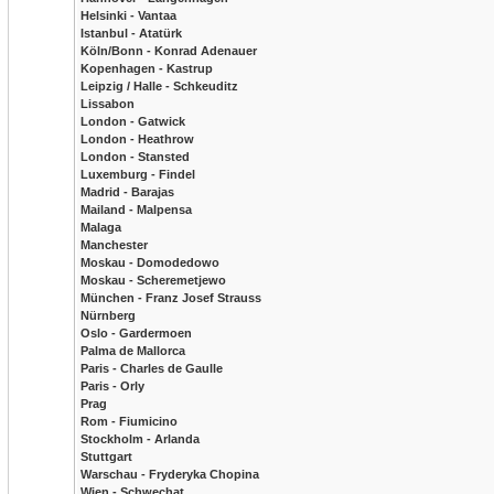
Helsinki - Vantaa
Istanbul - Atatürk
Köln/Bonn - Konrad Adenauer
Kopenhagen - Kastrup
Leipzig / Halle - Schkeuditz
Lissabon
London - Gatwick
London - Heathrow
London - Stansted
Luxemburg - Findel
Madrid - Barajas
Mailand - Malpensa
Malaga
Manchester
Moskau - Domodedowo
Moskau - Scheremetjewo
München - Franz Josef Strauss
Nürnberg
Oslo - Gardermoen
Palma de Mallorca
Paris - Charles de Gaulle
Paris - Orly
Prag
Rom - Fiumicino
Stockholm - Arlanda
Stuttgart
Warschau - Fryderyka Chopina
Wien - Schwechat