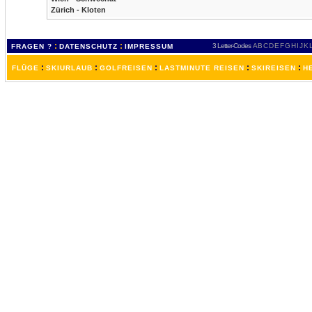
Zürich - Kloten
:
:
3 Letter-Codes
A
B
C
D
E
F
G
H
I
J
K
FRAGEN ?
DATENSCHUTZ
IMPRESSUM
:
:
:
:
:
FLÜGE
SKIURLAUB
GOLFREISEN
LASTMINUTE REISEN
SKIREISEN
H