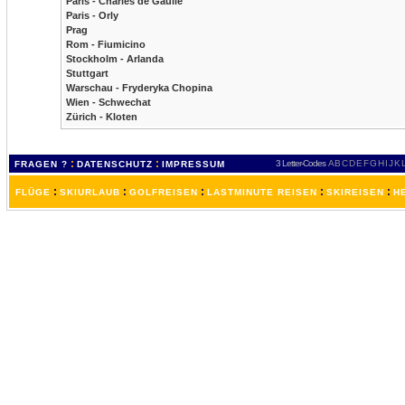
Paris - Charles de Gaulle
Paris - Orly
Prag
Rom - Fiumicino
Stockholm - Arlanda
Stuttgart
Warschau - Fryderyka Chopina
Wien - Schwechat
Zürich - Kloten
:
:
3 Letter-Codes
A
B
C
D
E
F
G
H
I
J
K
FRAGEN ?
DATENSCHUTZ
IMPRESSUM
:
:
:
:
:
FLÜGE
SKIURLAUB
GOLFREISEN
LASTMINUTE REISEN
SKIREISEN
H