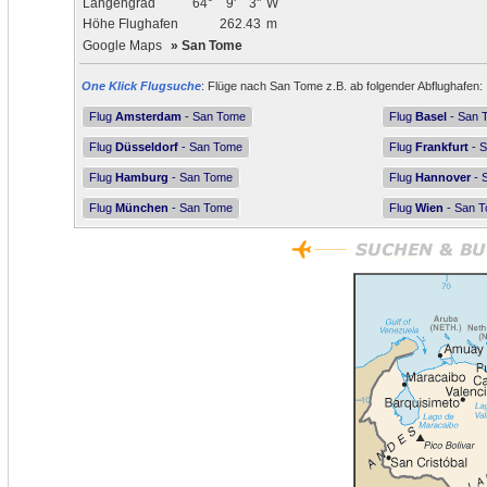
Längengrad
64°
9'
3"
W
Höhe Flughafen
262.43
m
Google Maps
»
San Tome
One Klick Flugsuche
: Flüge nach San Tome z.B. ab folgender Abflughafen:
Flug
Amsterdam
- San Tome
Flug
Basel
- San 
Flug
Düsseldorf
- San Tome
Flug
Frankfurt
- 
Flug
Hamburg
- San Tome
Flug
Hannover
- 
Flug
München
- San Tome
Flug
Wien
- San 