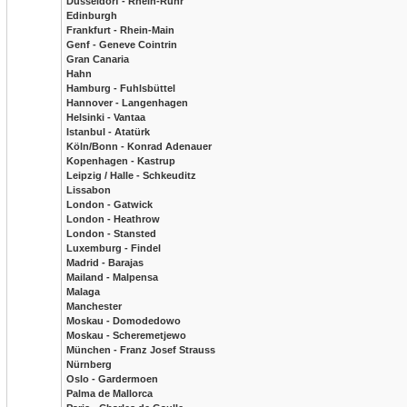
Düsseldorf - Rhein-Ruhr
Edinburgh
Frankfurt - Rhein-Main
Genf - Geneve Cointrin
Gran Canaria
Hahn
Hamburg - Fuhlsbüttel
Hannover - Langenhagen
Helsinki - Vantaa
Istanbul - Atatürk
Köln/Bonn - Konrad Adenauer
Kopenhagen - Kastrup
Leipzig / Halle - Schkeuditz
Lissabon
London - Gatwick
London - Heathrow
London - Stansted
Luxemburg - Findel
Madrid - Barajas
Mailand - Malpensa
Malaga
Manchester
Moskau - Domodedowo
Moskau - Scheremetjewo
München - Franz Josef Strauss
Nürnberg
Oslo - Gardermoen
Palma de Mallorca