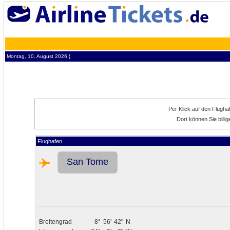
Montag, 10. August 2026 ¦
Per Klick auf den Flugh
Dort können Sie bill
Flughafen
San Tome
Breitengrad
8°
56'
42"
N