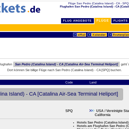
Flüge San Pedro (Catalina Island) - CA - SPQ mi
Flughafen San Pedro (Catalina Island) - CA [Catal
FLÜGE
FLUG ANGEBOTE
FLIGHTS
Flughafen
San Pedro (Catalina Island) - CA [Catalina Air-Sea Terminal Heliport]
geht´
Dort können Sie billige Flüge nach San Pedro (Catalina Island) - CA [SPQ] buchen.
Code
Land
na Island) - CA [Catalina Air-Sea Terminal Heliport]
SPQ
USA / Vereinigte St
California
Hotels San Pedro (Catalina Island)
Hotels am Flughafen San Pedro (Ca