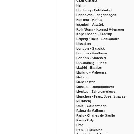
Gran Canaria
Hahn
Hamburg - Fuhlsbüttel
Hannover - Langenhagen
Helsinki - Vantaa
Istanbul - Atatürk
Köln/Bonn - Konrad Adenauer
Kopenhagen - Kastrup
Leipzig / Halle - Schkeuditz
Lissabon
London - Gatwick
London - Heathrow
London - Stansted
Luxemburg - Findel
Madrid - Barajas
Mailand - Malpensa
Malaga
Manchester
Moskau - Domodedowo
Moskau - Scheremetjewo
München - Franz Josef Strauss
Nürnberg
Oslo - Gardermoen
Palma de Mallorca
Paris - Charles de Gaulle
Paris - Orly
Prag
Rom - Fiumicino