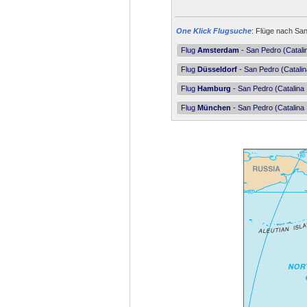
One Klick Flugsuche
: Flüge nach San
Flug
Amsterdam
- San Pedro (Catalin
Flug
Düsseldorf
- San Pedro (Catalin
Flug
Hamburg
- San Pedro (Catalina 
Flug
München
- San Pedro (Catalina 