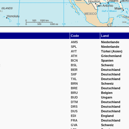
Code
Land
AMS
Niederlande
SPL
Niederlande
AYT
Türkei (Asien)
ATH
Griechenland
BCN
Spanien
t
BSL
Schweiz
BER
Deutschland
SXF
Deutschland
TXL
Deutschland
BRN
Schweiz
BRE
Deutschland
BRU
Belgien
BUD
Ungarn
DTM
Deutschland
DRS
Deutschland
DUS
Deutschland
EDI
England
FRA
Deutschland
GVA
Schweiz