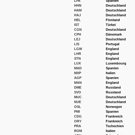
LPA
Spanien
HHN
Deutschland
HAM
Deutschland
HAJ
Deutschland
HEL
Finnland
IST
Türkei
CGN
Deutschland
CPH
Dänemark
LEJ
Deutschland
LIS
Portugal
LGW
England
LHR
England
STN
England
LUX
Luxembourg
MAD
Spanien
MXP
Italien
AGP
Spanien
MAN
England
DME
Russland
SVO
Russland
MUC
Deutschland
NUE
Deutschland
OSL
Norwegen
PMI
Spanien
CDG
Frankreich
ORY
Frankreich
PRA
Tschechien
ROM
Italien