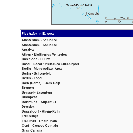
Flughafen in Europa
Amsterdam - Schiphol
Amsterdam - Schiphol
Antalya
Athen - Eleftherios Venizelos
Barcelona - El Prat
Basel - Basel / Mulhouse EuroAirport
Berlin - Metropolitan Area
Berlin - Schönefeld
Berlin - Tegel
Bern (Berne) - Bern-Belp
Bremen
Brüssel - Zaventem
Budapest
Dortmund - Airport 21
Dresden
Düsseldorf - Rhein-Ruhr
Edinburgh
Frankfurt - Rhein-Main
Genf - Geneve Cointrin
Gran Canaria