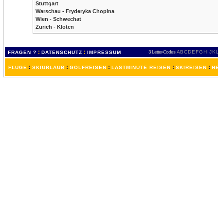
Stuttgart
Warschau - Fryderyka Chopina
Wien - Schwechat
Zürich - Kloten
:
:
3 Letter-Codes
A
B
C
D
E
F
G
H
I
J
K
FRAGEN ?
DATENSCHUTZ
IMPRESSUM
:
:
:
:
:
FLÜGE
SKIURLAUB
GOLFREISEN
LASTMINUTE REISEN
SKIREISEN
H