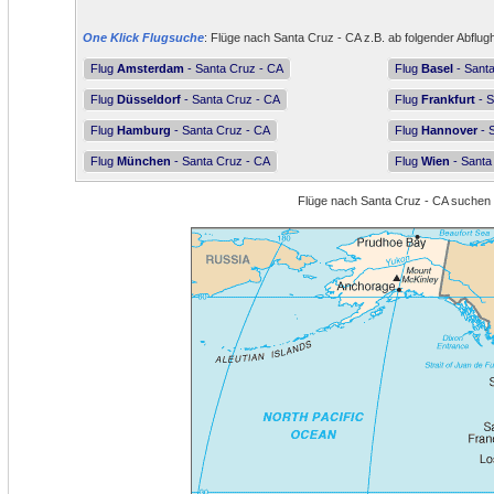
One Klick Flugsuche
: Flüge nach Santa Cruz - CA z.B. ab folgender Abflug
Flug
Amsterdam
- Santa Cruz - CA
Flug
Basel
- Sant
Flug
Düsseldorf
- Santa Cruz - CA
Flug
Frankfurt
- S
Flug
Hamburg
- Santa Cruz - CA
Flug
Hannover
- 
Flug
München
- Santa Cruz - CA
Flug
Wien
- Santa