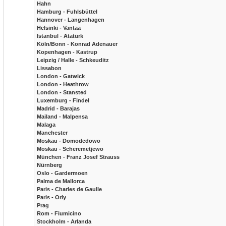
Hahn
Hamburg - Fuhlsbüttel
Hannover - Langenhagen
Helsinki - Vantaa
Istanbul - Atatürk
Köln/Bonn - Konrad Adenauer
Kopenhagen - Kastrup
Leipzig / Halle - Schkeuditz
Lissabon
London - Gatwick
London - Heathrow
London - Stansted
Luxemburg - Findel
Madrid - Barajas
Mailand - Malpensa
Malaga
Manchester
Moskau - Domodedowo
Moskau - Scheremetjewo
München - Franz Josef Strauss
Nürnberg
Oslo - Gardermoen
Palma de Mallorca
Paris - Charles de Gaulle
Paris - Orly
Prag
Rom - Fiumicino
Stockholm - Arlanda