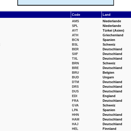
Code
Land
AMS
Niederlande
SPL
Niederlande
AYT
Türkei (Asien)
ATH
Griechenland
BCN
Spanien
t
BSL
Schweiz
BER
Deutschland
SXF
Deutschland
TXL
Deutschland
BRN
Schweiz
BRE
Deutschland
BRU
Belgien
BUD
Ungarn
DTM
Deutschland
DRS
Deutschland
DUS
Deutschland
EDI
England
FRA
Deutschland
GVA
Schweiz
LPA
Spanien
HHN
Deutschland
HAM
Deutschland
HAJ
Deutschland
HEL
Finnland