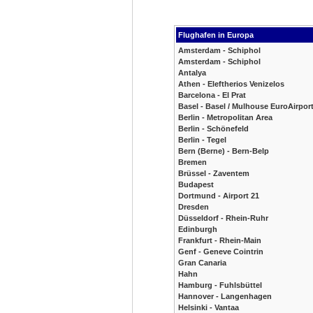
Flughafen in Europa
Amsterdam - Schiphol
Amsterdam - Schiphol
Antalya
Athen - Eleftherios Venizelos
Barcelona - El Prat
Basel - Basel / Mulhouse EuroAirpor
Berlin - Metropolitan Area
Berlin - Schönefeld
Berlin - Tegel
Bern (Berne) - Bern-Belp
Bremen
Brüssel - Zaventem
Budapest
Dortmund - Airport 21
Dresden
Düsseldorf - Rhein-Ruhr
Edinburgh
Frankfurt - Rhein-Main
Genf - Geneve Cointrin
Gran Canaria
Hahn
Hamburg - Fuhlsbüttel
Hannover - Langenhagen
Helsinki - Vantaa