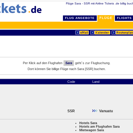
Flüge Sara - SSR mit Airline Tickets .de billig buc
FLÜGE
FLUG ANGEBOTE
FLIGHTS
Per Klick auf den Flughafen
Sara
geht´s zur Flugbuchung.
Dort können Sie billige Flüge nach Sara [SSR] buchen.
Code
Land
SSR
Vanuatu
Hotels Sara
Hotels am Flughafen Sara
Mietwagen Sara