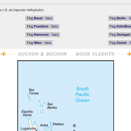
a z.B. ab folgender Abflughafen:
Flug
Basel
- Sara
Flug
Berlin
- S
Flug
Frankfurt
- Sara
Flug
Köln/Bo
Flug
Hannover
- Sara
Flug
Stuttgart
Flug
Wien
- Sara
Flug
Zürich
- 