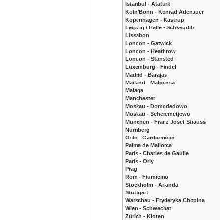
Istanbul - Atatürk
Köln/Bonn - Konrad Adenauer
Kopenhagen - Kastrup
Leipzig / Halle - Schkeuditz
Lissabon
London - Gatwick
London - Heathrow
London - Stansted
Luxemburg - Findel
Madrid - Barajas
Mailand - Malpensa
Malaga
Manchester
Moskau - Domodedowo
Moskau - Scheremetjewo
München - Franz Josef Strauss
Nürnberg
Oslo - Gardermoen
Palma de Mallorca
Paris - Charles de Gaulle
Paris - Orly
Prag
Rom - Fiumicino
Stockholm - Arlanda
Stuttgart
Warschau - Fryderyka Chopina
Wien - Schwechat
Zürich - Kloten