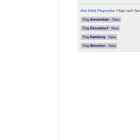
One Klick Flugsuche
: Flüge nach Sar
Flug
Amsterdam
- Sara
Flug
Düsseldorf
- Sara
Flug
Hamburg
- Sara
Flug
München
- Sara