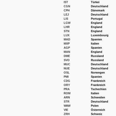
IST
Türkei
CGN
Deutschland
CPH
Dänemark
LEJ
Deutschland
LIS
Portugal
LGW
England
LHR
England
STN
England
LUX
Luxembourg
MAD
Spanien
MXP
Italien
AGP
Spanien
MAN
England
DME
Russland
SVO
Russland
MUC
Deutschland
NUE
Deutschland
OSL
Norwegen
PMI
Spanien
CDG
Frankreich
ORY
Frankreich
PRA
Tschechien
ROM
Italien
ARN
Schweden
STR
Deutschland
WAW
Polen
VIE
Österreich
ZRH
Schweiz