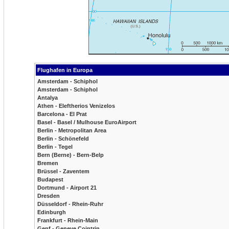
Flughafen in Europa
Amsterdam - Schiphol
Amsterdam - Schiphol
Antalya
Athen - Eleftherios Venizelos
Barcelona - El Prat
Basel - Basel / Mulhouse EuroAirport
Berlin - Metropolitan Area
Berlin - Schönefeld
Berlin - Tegel
Bern (Berne) - Bern-Belp
Bremen
Brüssel - Zaventem
Budapest
Dortmund - Airport 21
Dresden
Düsseldorf - Rhein-Ruhr
Edinburgh
Frankfurt - Rhein-Main
Genf - Geneve Cointrin