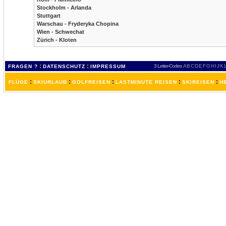
Stockholm - Arlanda
Stuttgart
Warschau - Fryderyka Chopina
Wien - Schwechat
Zürich - Kloten
:
:
3 Letter-Codes
A
B
C
D
E
F
G
H
I
J
K
FRAGEN ?
DATENSCHUTZ
IMPRESSUM
:
:
:
:
:
FLÜGE
SKIURLAUB
GOLFREISEN
LASTMINUTE REISEN
SKIREISEN
H