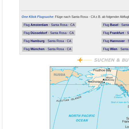
One Klick Flugsuche
: Flüge nach Santa Rosa - CA z.B. ab folgender Abflug
Flug
Amsterdam
- Santa Rosa - CA
Flug
Basel
- Sant
Flug
Düsseldorf
- Santa Rosa - CA
Flug
Frankfurt
- S
Flug
Hamburg
- Santa Rosa - CA
Flug
Hannover
- 
Flug
München
- Santa Rosa - CA
Flug
Wien
- Santa