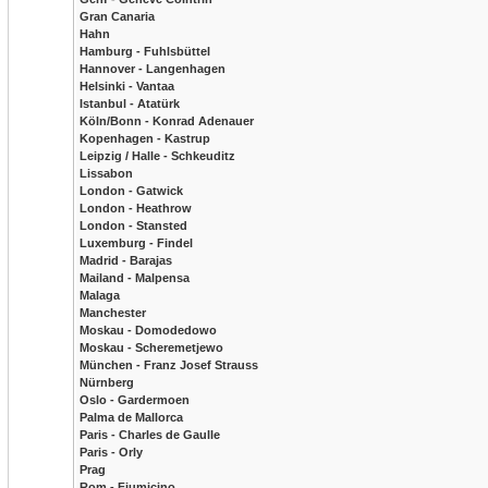
Gran Canaria
Hahn
Hamburg - Fuhlsbüttel
Hannover - Langenhagen
Helsinki - Vantaa
Istanbul - Atatürk
Köln/Bonn - Konrad Adenauer
Kopenhagen - Kastrup
Leipzig / Halle - Schkeuditz
Lissabon
London - Gatwick
London - Heathrow
London - Stansted
Luxemburg - Findel
Madrid - Barajas
Mailand - Malpensa
Malaga
Manchester
Moskau - Domodedowo
Moskau - Scheremetjewo
München - Franz Josef Strauss
Nürnberg
Oslo - Gardermoen
Palma de Mallorca
Paris - Charles de Gaulle
Paris - Orly
Prag
Rom - Fiumicino