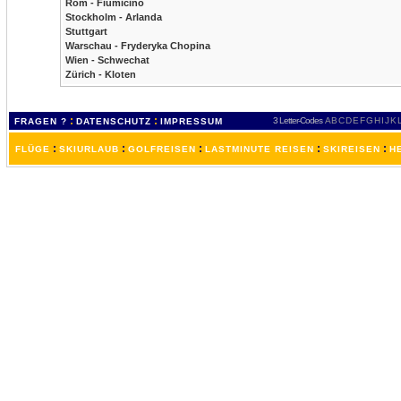
Rom - Fiumicino
Stockholm - Arlanda
Stuttgart
Warschau - Fryderyka Chopina
Wien - Schwechat
Zürich - Kloten
:
:
3 Letter-Codes
A
B
C
D
E
F
G
H
I
J
K
FRAGEN ?
DATENSCHUTZ
IMPRESSUM
:
:
:
:
:
FLÜGE
SKIURLAUB
GOLFREISEN
LASTMINUTE REISEN
SKIREISEN
H