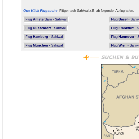
One Klick Flugsuche
: Flüge nach Sahiwal z.B. ab folgender Abflughafen:
Flug
Amsterdam
- Sahiwal
Flug
Basel
- Sahiw
Flug
Düsseldorf
- Sahiwal
Flug
Frankfurt
- S
Flug
Hamburg
- Sahiwal
Flug
Hannover
- 
Flug
München
- Sahiwal
Flug
Wien
- Sahiw