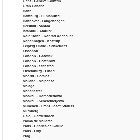
Genf - Geneve Cointrin
Gran Canaria
Hahn
Hamburg - Fuhlsbüttel
Hannover - Langenhagen
Helsinki - Vantaa
Istanbul - Atatürk
Köln/Bonn - Konrad Adenauer
Kopenhagen - Kastrup
Leipzig / Halle - Schkeuditz
Lissabon
London - Gatwick
London - Heathrow
London - Stansted
Luxemburg - Findel
Madrid - Barajas
Mailand - Malpensa
Malaga
Manchester
Moskau - Domodedowo
Moskau - Scheremetjewo
München - Franz Josef Strauss
Nürnberg
Oslo - Gardermoen
Palma de Mallorca
Paris - Charles de Gaulle
Paris - Orly
Prag