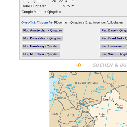
Längengrad
120°
22'
31"
E
Höhe Flughafen
9.75
m
Google Maps
»
Qingdao
One Klick Flugsuche
: Flüge nach Qingdao z.B. ab folgender Abflughafen:
Flug
Amsterdam
- Qingdao
Flug
Basel
- Qing
Flug
Düsseldorf
- Qingdao
Flug
Frankfurt
- Q
Flug
Hamburg
- Qingdao
Flug
Hannover
- 
Flug
München
- Qingdao
Flug
Wien
- Qingd