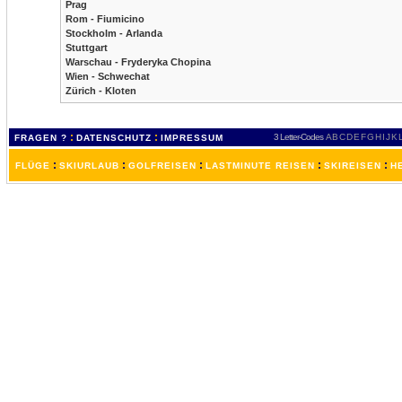
Prag
Rom - Fiumicino
Stockholm - Arlanda
Stuttgart
Warschau - Fryderyka Chopina
Wien - Schwechat
Zürich - Kloten
:
:
3 Letter-Codes
A
B
C
D
E
F
G
H
I
J
K
FRAGEN ?
DATENSCHUTZ
IMPRESSUM
:
:
:
:
:
FLÜGE
SKIURLAUB
GOLFREISEN
LASTMINUTE REISEN
SKIREISEN
H