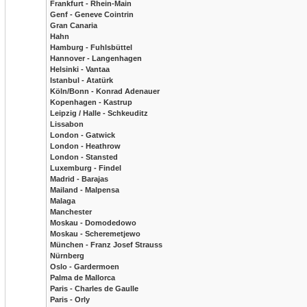
Frankfurt - Rhein-Main
Genf - Geneve Cointrin
Gran Canaria
Hahn
Hamburg - Fuhlsbüttel
Hannover - Langenhagen
Helsinki - Vantaa
Istanbul - Atatürk
Köln/Bonn - Konrad Adenauer
Kopenhagen - Kastrup
Leipzig / Halle - Schkeuditz
Lissabon
London - Gatwick
London - Heathrow
London - Stansted
Luxemburg - Findel
Madrid - Barajas
Mailand - Malpensa
Malaga
Manchester
Moskau - Domodedowo
Moskau - Scheremetjewo
München - Franz Josef Strauss
Nürnberg
Oslo - Gardermoen
Palma de Mallorca
Paris - Charles de Gaulle
Paris - Orly