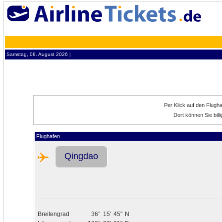
Samstag, 08. August 2026 ¦
Per Klick auf den Flugh
Dort können Sie bil
Flughafen
Qingdao
Breitengrad
36°
15'
45"
N