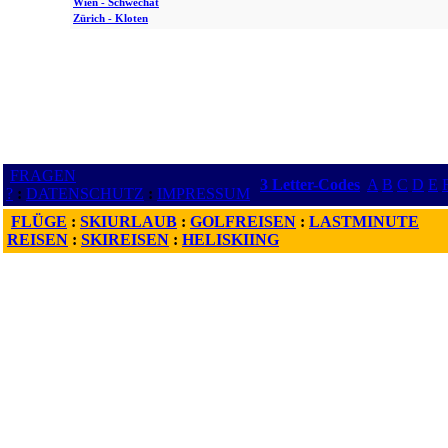
Wien - Schwechat
Zürich - Kloten
FRAGEN
3 Letter-Codes
A
B
C
D
E
?
:
DATENSCHUTZ
:
IMPRESSUM
FLÜGE
:
SKIURLAUB
:
GOLFREISEN
:
LASTMINUTE
REISEN
:
SKIREISEN
:
HELISKIING