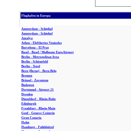
Flughafen in Europa
Amsterdam - Schiphol
Amsterdam - Schiphol
Antalya
Athen - Eleftherios Venizelos
Barcelona - El Prat
Basel - Basel / Mulhouse EuroAirport
Berlin - Metropolitan Area
Berlin - Schönefeld
Berlin - Tegel
Bern (Berne) - Bern-Belp
Bremen
Brüssel - Zaventem
Budapest
Dortmund - Airport 21
Dresden
Düsseldorf - Rhein-Ruhr
Edinburgh
Frankfurt - Rhein-Main
Genf - Geneve Cointrin
Gran Canaria
Hahn
Hamburg - Fuhlsbüttel