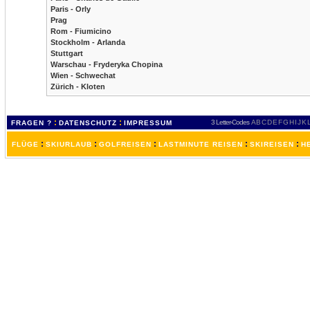
Paris - Orly
Prag
Rom - Fiumicino
Stockholm - Arlanda
Stuttgart
Warschau - Fryderyka Chopina
Wien - Schwechat
Zürich - Kloten
:
:
3 Letter-Codes
A
B
C
D
E
F
G
H
I
J
K
FRAGEN ?
DATENSCHUTZ
IMPRESSUM
:
:
:
:
:
FLÜGE
SKIURLAUB
GOLFREISEN
LASTMINUTE REISEN
SKIREISEN
H