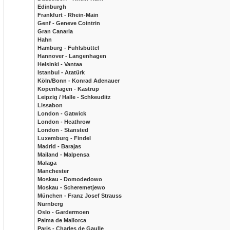
Edinburgh
Frankfurt - Rhein-Main
Genf - Geneve Cointrin
Gran Canaria
Hahn
Hamburg - Fuhlsbüttel
Hannover - Langenhagen
Helsinki - Vantaa
Istanbul - Atatürk
Köln/Bonn - Konrad Adenauer
Kopenhagen - Kastrup
Leipzig / Halle - Schkeuditz
Lissabon
London - Gatwick
London - Heathrow
London - Stansted
Luxemburg - Findel
Madrid - Barajas
Mailand - Malpensa
Malaga
Manchester
Moskau - Domodedowo
Moskau - Scheremetjewo
München - Franz Josef Strauss
Nürnberg
Oslo - Gardermoen
Palma de Mallorca
Paris - Charles de Gaulle