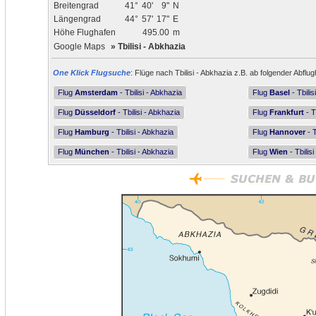
Breitengrad
41°
40'
9"
N
Längengrad
44°
57'
17"
E
Höhe Flughafen
495.00
m
Google Maps
»
Tbilisi - Abkhazia
One Klick Flugsuche
: Flüge nach Tbilisi - Abkhazia z.B. ab folgender Abflug
Flug
Amsterdam
- Tbilisi - Abkhazia
Flug
Basel
- Tbilis
Flug
Düsseldorf
- Tbilisi - Abkhazia
Flug
Frankfurt
- T
Flug
Hamburg
- Tbilisi - Abkhazia
Flug
Hannover
- T
Flug
München
- Tbilisi - Abkhazia
Flug
Wien
- Tbilis