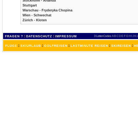
Stockholm - Arlanda
Stuttgart
Warschau - Fryderyka Chopina
Wien - Schwechat
Zürich - Kloten
:
:
3 Letter-Codes
A
B
C
D
E
F
G
H
I
J
K
FRAGEN ?
DATENSCHUTZ
IMPRESSUM
:
:
:
:
:
FLÜGE
SKIURLAUB
GOLFREISEN
LASTMINUTE REISEN
SKIREISEN
H