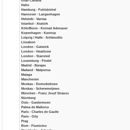
Gran Canaria
Hahn
Hamburg - Fuhlsbüttel
Hannover - Langenhagen
Helsinki - Vantaa
Istanbul - Atatürk
Köln/Bonn - Konrad Adenauer
Kopenhagen - Kastrup
Leipzig / Halle - Schkeuditz
Lissabon
London - Gatwick
London - Heathrow
London - Stansted
Luxemburg - Findel
Madrid - Barajas
Mailand - Malpensa
Malaga
Manchester
Moskau - Domodedowo
Moskau - Scheremetjewo
München - Franz Josef Strauss
Nürnberg
Oslo - Gardermoen
Palma de Mallorca
Paris - Charles de Gaulle
Paris - Orly
Prag
Rom - Fiumicino