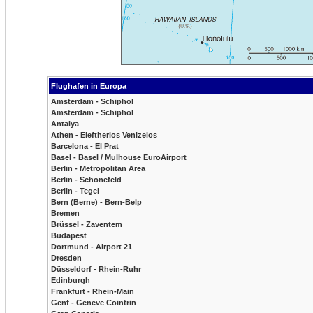
Flughafen in Europa
Amsterdam - Schiphol
Amsterdam - Schiphol
Antalya
Athen - Eleftherios Venizelos
Barcelona - El Prat
Basel - Basel / Mulhouse EuroAirport
Berlin - Metropolitan Area
Berlin - Schönefeld
Berlin - Tegel
Bern (Berne) - Bern-Belp
Bremen
Brüssel - Zaventem
Budapest
Dortmund - Airport 21
Dresden
Düsseldorf - Rhein-Ruhr
Edinburgh
Frankfurt - Rhein-Main
Genf - Geneve Cointrin