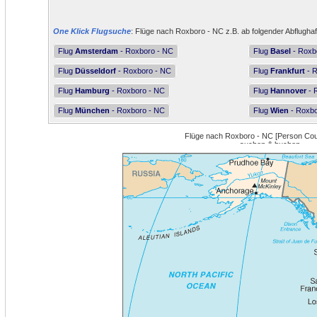
One Klick Flugsuche
: Flüge nach Roxboro - NC z.B. ab folgender Abflugha
Flug
Amsterdam
- Roxboro - NC
Flug
Basel
- Roxb
Flug
Düsseldorf
- Roxboro - NC
Flug
Frankfurt
- R
Flug
Hamburg
- Roxboro - NC
Flug
Hannover
- 
Flug
München
- Roxboro - NC
Flug
Wien
- Roxbo