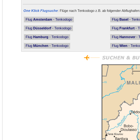
One Klick Flugsuche
: Flüge nach Tenkodogo z.B. ab folgender Abflughafen
Flug
Amsterdam
- Tenkodogo
Flug
Basel
- Tenk
Flug
Düsseldorf
- Tenkodogo
Flug
Frankfurt
- 
Flug
Hamburg
- Tenkodogo
Flug
Hannover
- 
Flug
München
- Tenkodogo
Flug
Wien
- Tenk