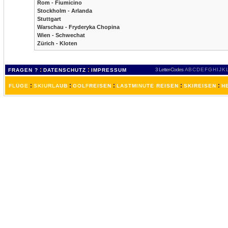
Rom - Fiumicino
Stockholm - Arlanda
Stuttgart
Warschau - Fryderyka Chopina
Wien - Schwechat
Zürich - Kloten
:
:
3 Letter-Codes
A
B
C
D
E
F
G
H
I
J
K
FRAGEN ?
DATENSCHUTZ
IMPRESSUM
:
:
:
:
:
FLÜGE
SKIURLAUB
GOLFREISEN
LASTMINUTE REISEN
SKIREISEN
H