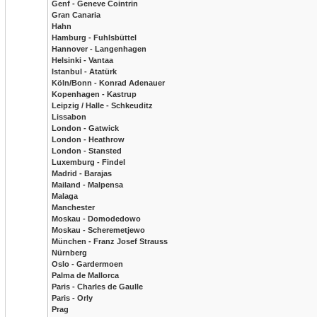
Genf - Geneve Cointrin
Gran Canaria
Hahn
Hamburg - Fuhlsbüttel
Hannover - Langenhagen
Helsinki - Vantaa
Istanbul - Atatürk
Köln/Bonn - Konrad Adenauer
Kopenhagen - Kastrup
Leipzig / Halle - Schkeuditz
Lissabon
London - Gatwick
London - Heathrow
London - Stansted
Luxemburg - Findel
Madrid - Barajas
Mailand - Malpensa
Malaga
Manchester
Moskau - Domodedowo
Moskau - Scheremetjewo
München - Franz Josef Strauss
Nürnberg
Oslo - Gardermoen
Palma de Mallorca
Paris - Charles de Gaulle
Paris - Orly
Prag