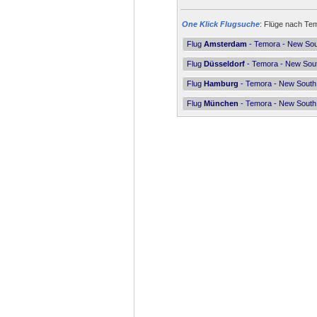
One Klick Flugsuche
: Flüge nach Tem
Flug
Amsterdam
- Temora - New Sou
Flug
Düsseldorf
- Temora - New Sou
Flug
Hamburg
- Temora - New South
Flug
München
- Temora - New South