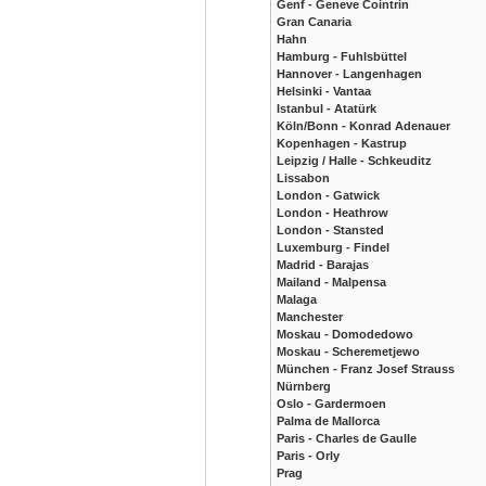
Genf - Geneve Cointrin
Gran Canaria
Hahn
Hamburg - Fuhlsbüttel
Hannover - Langenhagen
Helsinki - Vantaa
Istanbul - Atatürk
Köln/Bonn - Konrad Adenauer
Kopenhagen - Kastrup
Leipzig / Halle - Schkeuditz
Lissabon
London - Gatwick
London - Heathrow
London - Stansted
Luxemburg - Findel
Madrid - Barajas
Mailand - Malpensa
Malaga
Manchester
Moskau - Domodedowo
Moskau - Scheremetjewo
München - Franz Josef Strauss
Nürnberg
Oslo - Gardermoen
Palma de Mallorca
Paris - Charles de Gaulle
Paris - Orly
Prag