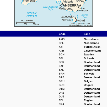
Code
Land
AMS
Niederlande
SPL
Niederlande
AYT
Türkei (Asien)
ATH
Griechenland
BCN
Spanien
t
BSL
Schweiz
BER
Deutschland
SXF
Deutschland
TXL
Deutschland
BRN
Schweiz
BRE
Deutschland
BRU
Belgien
BUD
Ungarn
DTM
Deutschland
DRS
Deutschland
DUS
Deutschland
EDI
England
FRA
Deutschland