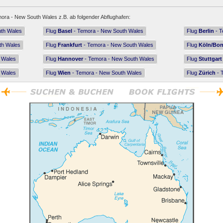
ora - New South Wales z.B. ab folgender Abflughafen:
th Wales
Flug
Basel
- Temora - New South Wales
Flug
Berlin
- T
th Wales
Flug
Frankfurt
- Temora - New South Wales
Flug
Köln/Bo
 Wales
Flug
Hannover
- Temora - New South Wales
Flug
Stuttgart
 Wales
Flug
Wien
- Temora - New South Wales
Flug
Zürich
- 