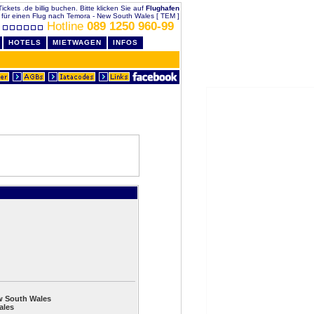
ckets .de billig buchen. Bitte klicken Sie auf
Flughafen
für einen Flug nach Temora - New South Wales [ TEM ]
Hotline
089 1250 960-99
HOTELS
MIETWAGEN
INFOS
w South Wales
ales