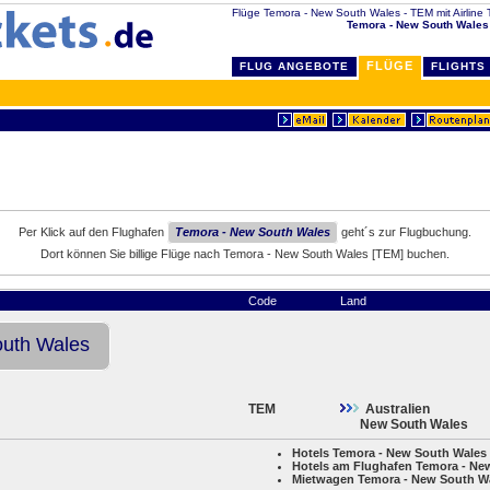
Flüge Temora - New South Wales - TEM mit Airline Ti
Temora - New South Wales
FLÜGE
FLUG ANGEBOTE
FLIGHTS
Per Klick auf den Flughafen
Temora - New South Wales
geht´s zur Flugbuchung.
Dort können Sie billige Flüge nach Temora - New South Wales [TEM] buchen.
Code
Land
outh Wales
TEM
Australien
New South Wales
Hotels Temora - New South Wales
Hotels am Flughafen Temora - Ne
Mietwagen Temora - New South W