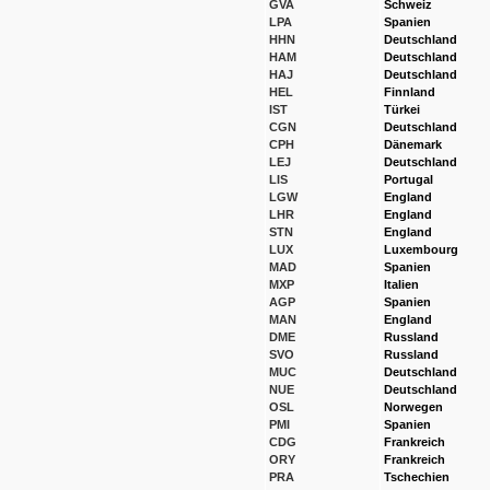
GVA
Schweiz
LPA
Spanien
HHN
Deutschland
HAM
Deutschland
HAJ
Deutschland
HEL
Finnland
IST
Türkei
CGN
Deutschland
CPH
Dänemark
LEJ
Deutschland
LIS
Portugal
LGW
England
LHR
England
STN
England
LUX
Luxembourg
MAD
Spanien
MXP
Italien
AGP
Spanien
MAN
England
DME
Russland
SVO
Russland
MUC
Deutschland
NUE
Deutschland
OSL
Norwegen
PMI
Spanien
CDG
Frankreich
ORY
Frankreich
PRA
Tschechien