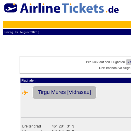
Freitag, 07. August 2026 ¦
Per Klick auf den Flughafen
Ti
Dort können Sie billi
Flughafen
Tirgu Mures [Vidrasau]
Breitengrad
46°
28'
3"
N