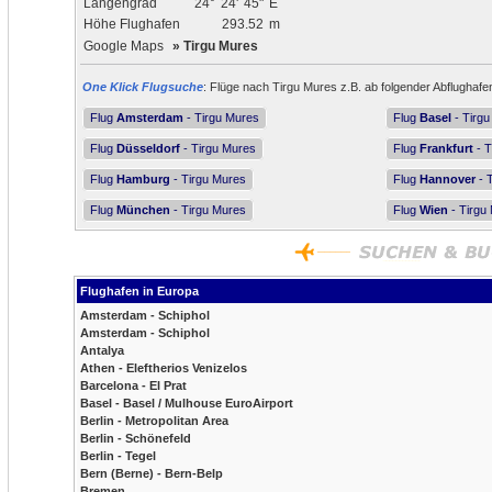
Längengrad
24°
24'
45"
E
Höhe Flughafen
293.52
m
Google Maps
»
Tirgu Mures
One Klick Flugsuche
: Flüge nach Tirgu Mures z.B. ab folgender Abflughafe
Flug
Amsterdam
- Tirgu Mures
Flug
Basel
- Tirg
Flug
Düsseldorf
- Tirgu Mures
Flug
Frankfurt
- T
Flug
Hamburg
- Tirgu Mures
Flug
Hannover
- 
Flug
München
- Tirgu Mures
Flug
Wien
- Tirgu
Flughafen in Europa
Amsterdam - Schiphol
Amsterdam - Schiphol
Antalya
Athen - Eleftherios Venizelos
Barcelona - El Prat
Basel - Basel / Mulhouse EuroAirport
Berlin - Metropolitan Area
Berlin - Schönefeld
Berlin - Tegel
Bern (Berne) - Bern-Belp
Bremen