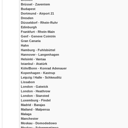
Brüssel - Zaventem
Budapest
Dortmund - Airport 21
Dresden
Düsseldorf - Rhein-Ruhr
Edinburgh
Frankfurt - Rhein-Main
Genf - Geneve Cointrin
Gran Canaria
Hahn
Hamburg - Fuhlsbüttel
Hannover - Langenhagen
Helsinki - Vantaa
Istanbul - Atatürk
Köln/Bonn - Konrad Adenauer
Kopenhagen - Kastrup
Leipzig / Halle - Schkeuditz
Lissabon
London - Gatwick
London - Heathrow
London - Stansted
Luxemburg - Findel
Madrid - Barajas
Mailand - Malpensa
Malaga
Manchester
Moskau - Domodedowo
Moskau - Scheremetjewo