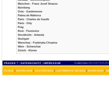
München - Franz Josef Strauss
Nürnberg
Oslo - Gardermoen
Palma de Mallorca
Paris - Charles de Gaulle
Paris - Orly
Prag
Rom - Fiumicino
Stockholm - Arlanda
Stuttgart
Warschau - Fryderyka Chopina
Wien - Schwechat
Zürich - Kloten
:
:
3 Letter-Codes
A
B
C
D
E
F
G
H
I
J
K
FRAGEN ?
DATENSCHUTZ
IMPRESSUM
:
:
:
:
:
FLÜGE
SKIURLAUB
GOLFREISEN
LASTMINUTE REISEN
SKIREISEN
H