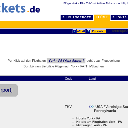
Flüge York - PA - THV mit Airline Tickets .de billi
FLÜGE
FLUG ANGEBOTE
FLIGHTS
Per Klick auf den Flughafen
York - PA [York Airport]
geht´s zur Flugbuchung.
Dort können Sie billige Flüge nach York - PA [THV] buchen.
Code
Land
rport]
THV
USA / Vereinigte St
Pennsylvania
Hotels York - PA
Hotels am Flughafen York - PA
Mietwagen York - PA