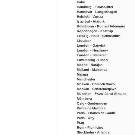
Hahn
Hamburg - Fuhlsbüttel
Hannover - Langenhagen
Helsinki - Vantaa
Istanbul - Atatürk
Köln/Bonn - Konrad Adenauer
Kopenhagen - Kastrup
Leipzig / Halle - Schkeuditz
Lissabon
London - Gatwick
London - Heathrow
London - Stansted
Luxemburg - Findel
Madrid - Barajas
Mailand - Malpensa
Malaga
Manchester
Moskau - Domodedowo
Moskau - Scheremetjewo
München - Franz Josef Strauss
Nürnberg
Oslo - Gardermoen
Palma de Mallorca
Paris - Charles de Gaulle
Paris - Orly
Prag
Rom - Fiumicino
Stockholm - Arlanda