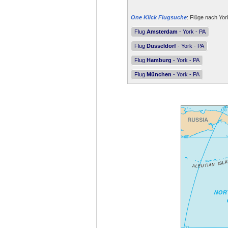
One Klick Flugsuche
: Flüge nach Yor
Flug
Amsterdam
- York - PA
Flug
Düsseldorf
- York - PA
Flug
Hamburg
- York - PA
Flug
München
- York - PA