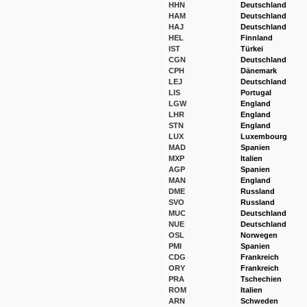
HHN
Deutschland
HAM
Deutschland
HAJ
Deutschland
HEL
Finnland
IST
Türkei
CGN
Deutschland
CPH
Dänemark
LEJ
Deutschland
LIS
Portugal
LGW
England
LHR
England
STN
England
LUX
Luxembourg
MAD
Spanien
MXP
Italien
AGP
Spanien
MAN
England
DME
Russland
SVO
Russland
MUC
Deutschland
NUE
Deutschland
OSL
Norwegen
PMI
Spanien
CDG
Frankreich
ORY
Frankreich
PRA
Tschechien
ROM
Italien
ARN
Schweden