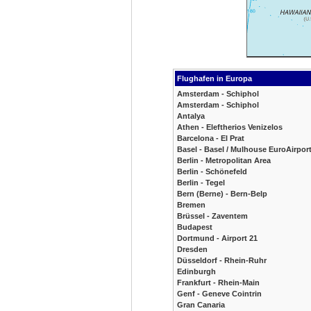
Flughafen in Europa
Amsterdam - Schiphol
Amsterdam - Schiphol
Antalya
Athen - Eleftherios Venizelos
Barcelona - El Prat
Basel - Basel / Mulhouse EuroAirpor
Berlin - Metropolitan Area
Berlin - Schönefeld
Berlin - Tegel
Bern (Berne) - Bern-Belp
Bremen
Brüssel - Zaventem
Budapest
Dortmund - Airport 21
Dresden
Düsseldorf - Rhein-Ruhr
Edinburgh
Frankfurt - Rhein-Main
Genf - Geneve Cointrin
Gran Canaria