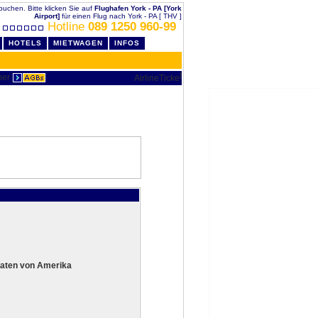
g buchen. Bitte klicken Sie auf
Flughafen York - PA [York
Airport]
für einen Flug nach York - PA [ THV ]
Hotline
089 1250 960-99
HOTELS
MIETWAGEN
INFOS
aaten von Amerika