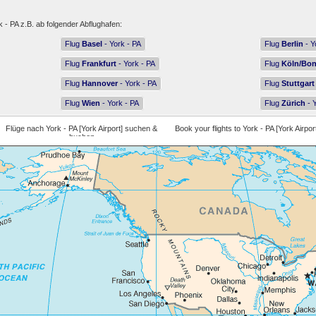
k - PA z.B. ab folgender Abflughafen:
Flug
Basel
- York - PA
Flug
Berlin
- Y
Flug
Frankfurt
- York - PA
Flug
Köln/Bo
Flug
Hannover
- York - PA
Flug
Stuttgart
Flug
Wien
- York - PA
Flug
Zürich
- Y