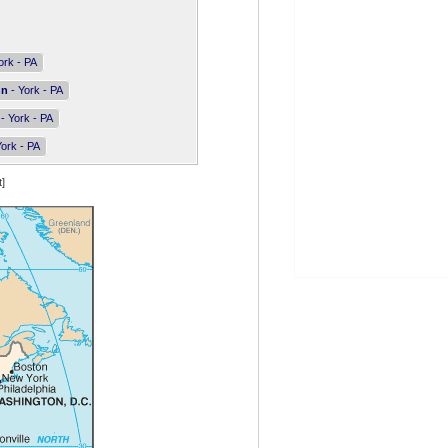
ork - PA
nn
- York - PA
- York - PA
ork - PA