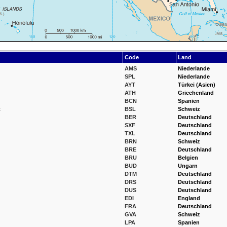
Code
Land
AMS
Niederlande
SPL
Niederlande
AYT
Türkei (Asien)
ATH
Griechenland
BCN
Spanien
t
BSL
Schweiz
BER
Deutschland
SXF
Deutschland
TXL
Deutschland
BRN
Schweiz
BRE
Deutschland
BRU
Belgien
BUD
Ungarn
DTM
Deutschland
DRS
Deutschland
DUS
Deutschland
EDI
England
FRA
Deutschland
GVA
Schweiz
LPA
Spanien