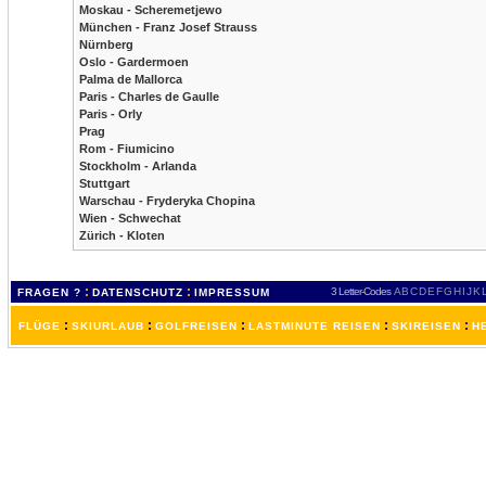
Moskau - Scheremetjewo
München - Franz Josef Strauss
Nürnberg
Oslo - Gardermoen
Palma de Mallorca
Paris - Charles de Gaulle
Paris - Orly
Prag
Rom - Fiumicino
Stockholm - Arlanda
Stuttgart
Warschau - Fryderyka Chopina
Wien - Schwechat
Zürich - Kloten
:
:
3 Letter-Codes
A
B
C
D
E
F
G
H
I
J
K
FRAGEN ?
DATENSCHUTZ
IMPRESSUM
:
:
:
:
:
FLÜGE
SKIURLAUB
GOLFREISEN
LASTMINUTE REISEN
SKIREISEN
H