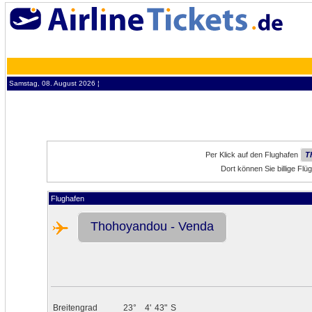
Samstag, 08. August 2026 ¦
Per Klick auf den Flughafen
T
Dort können Sie billige F
Flughafen
Thohoyandou - Venda
Breitengrad
23°
4'
43"
S