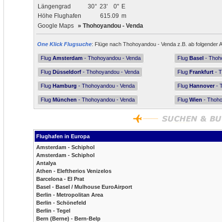
Längengrad
30°
23'
0"
E
Höhe Flughafen
615.09
m
Google Maps
»
Thohoyandou - Venda
One Klick Flugsuche
: Flüge nach Thohoyandou - Venda z.B. ab folgender A
Flug
Amsterdam
- Thohoyandou - Venda
Flug
Basel
- Thoh
Flug
Düsseldorf
- Thohoyandou - Venda
Flug
Frankfurt
- T
Flug
Hamburg
- Thohoyandou - Venda
Flug
Hannover
- 
Flug
München
- Thohoyandou - Venda
Flug
Wien
- Thoho
Flughafen in Europa
Amsterdam - Schiphol
Amsterdam - Schiphol
Antalya
Athen - Eleftherios Venizelos
Barcelona - El Prat
Basel - Basel / Mulhouse EuroAirport
Berlin - Metropolitan Area
Berlin - Schönefeld
Berlin - Tegel
Bern (Berne) - Bern-Belp