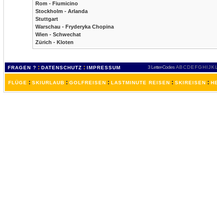
Rom - Fiumicino
Stockholm - Arlanda
Stuttgart
Warschau - Fryderyka Chopina
Wien - Schwechat
Zürich - Kloten
:
:
3 Letter-Codes
A
B
C
D
E
F
G
H
I
J
K
FRAGEN ?
DATENSCHUTZ
IMPRESSUM
:
:
:
:
:
FLÜGE
SKIURLAUB
GOLFREISEN
LASTMINUTE REISEN
SKIREISEN
H