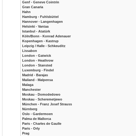
Genf - Geneve Cointrin
Gran Canaria
Hahn
Hamburg - Fuhlsbüttel
Hannover - Langenhagen
Helsinki - Vantaa
Istanbul - Atatürk
Köln/Bonn - Konrad Adenauer
Kopenhagen - Kastrup
Leipzig / Halle - Schkeuditz
Lissabon
London - Gatwick
London - Heathrow
London - Stansted
Luxemburg - Findel
Madrid - Barajas
Mailand - Malpensa
Malaga
Manchester
Moskau - Domodedowo
Moskau - Scheremetjewo
München - Franz Josef Strauss
Nürnberg
Oslo - Gardermoen
Palma de Mallorca
Paris - Charles de Gaulle
Paris - Orly
Prag