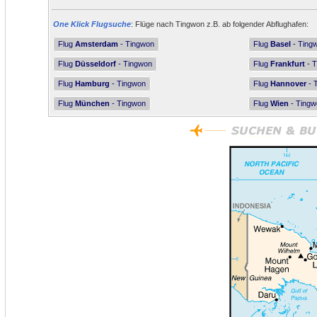
One Klick Flugsuche
: Flüge nach Tingwon z.B. ab folgender Abflughafen:
Flug
Amsterdam
- Tingwon
Flug
Basel
- Ting
Flug
Düsseldorf
- Tingwon
Flug
Frankfurt
- T
Flug
Hamburg
- Tingwon
Flug
Hannover
- 
Flug
München
- Tingwon
Flug
Wien
- Tingw