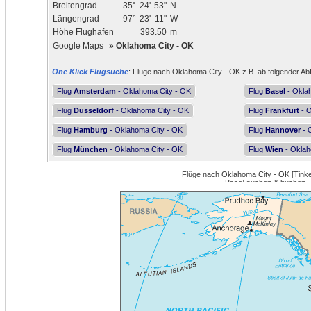
Breitengrad
35°
24'
53"
N
Längengrad
97°
23'
11"
W
Höhe Flughafen
393.50
m
Google Maps
»
Oklahoma City - OK
One Klick Flugsuche
: Flüge nach Oklahoma City - OK z.B. ab folgender Ab
Flug
Amsterdam
- Oklahoma City - OK
Flug
Basel
- Okla
Flug
Düsseldorf
- Oklahoma City - OK
Flug
Frankfurt
- O
Flug
Hamburg
- Oklahoma City - OK
Flug
Hannover
- 
Flug
München
- Oklahoma City - OK
Flug
Wien
- Oklah