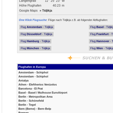
Längengrad
11°
25'
23"
W
Höhe Flughafen
40.23
m
Google Maps
»
Tidjikja
One Klick Flugsuche
: Flüge nach Tidjikja z.B. ab folgender Abflughafen:
Flug
Amsterdam
- Tidjikja
Flug
Basel
- Tidjik
Flug
Düsseldorf
- Tidjikja
Flug
Frankfurt
- T
Flug
Hamburg
- Tidjikja
Flug
Hannover
- T
Flug
München
- Tidjikja
Flug
Wien
- Tidjikj
Flughafen in Europa
Amsterdam - Schiphol
Amsterdam - Schiphol
Antalya
Athen - Eleftherios Venizelos
Barcelona - El Prat
Basel - Basel / Mulhouse EuroAirport
Berlin - Metropolitan Area
Berlin - Schönefeld
Berlin - Tegel
Bern (Berne) - Bern-Belp
Bremen