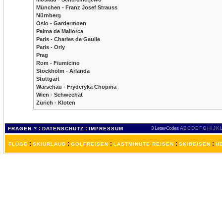
München - Franz Josef Strauss
Nürnberg
Oslo - Gardermoen
Palma de Mallorca
Paris - Charles de Gaulle
Paris - Orly
Prag
Rom - Fiumicino
Stockholm - Arlanda
Stuttgart
Warschau - Fryderyka Chopina
Wien - Schwechat
Zürich - Kloten
:
:
3 Letter-Codes
A
B
C
D
E
F
G
H
I
J
K
FRAGEN ?
DATENSCHUTZ
IMPRESSUM
:
:
:
:
:
FLÜGE
SKIURLAUB
GOLFREISEN
LASTMINUTE REISEN
SKIREISEN
H