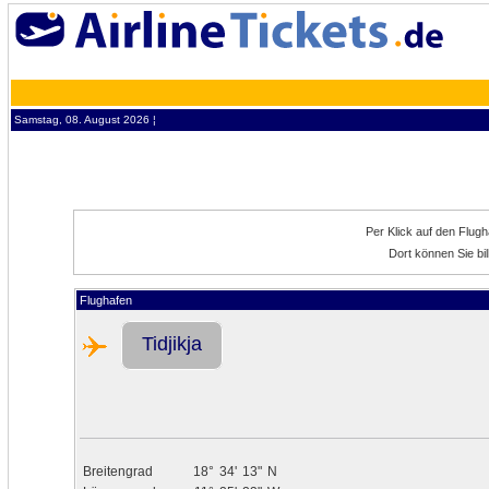
Samstag, 08. August 2026 ¦
Per Klick auf den Flug
Dort können Sie bil
Flughafen
Tidjikja
Breitengrad
18°
34'
13"
N