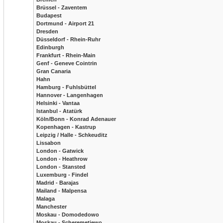
Brüssel - Zaventem
Budapest
Dortmund - Airport 21
Dresden
Düsseldorf - Rhein-Ruhr
Edinburgh
Frankfurt - Rhein-Main
Genf - Geneve Cointrin
Gran Canaria
Hahn
Hamburg - Fuhlsbüttel
Hannover - Langenhagen
Helsinki - Vantaa
Istanbul - Atatürk
Köln/Bonn - Konrad Adenauer
Kopenhagen - Kastrup
Leipzig / Halle - Schkeuditz
Lissabon
London - Gatwick
London - Heathrow
London - Stansted
Luxemburg - Findel
Madrid - Barajas
Mailand - Malpensa
Malaga
Manchester
Moskau - Domodedowo
Moskau - Scheremetjewo