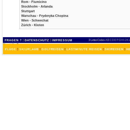
Rom - Fiumicino
Stockholm - Arlanda
Stuttgart
Warschau - Fryderyka Chopina
Wien - Schwechat
Zürich - Kloten
:
:
3 Letter-Codes
A
B
C
D
E
F
G
H
I
J
K
FRAGEN ?
DATENSCHUTZ
IMPRESSUM
:
:
:
:
:
FLÜGE
SKIURLAUB
GOLFREISEN
LASTMINUTE REISEN
SKIREISEN
H