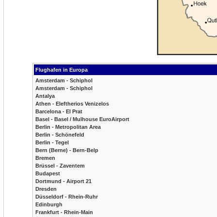
Flughafen in Europa
Amsterdam - Schiphol
Amsterdam - Schiphol
Antalya
Athen - Eleftherios Venizelos
Barcelona - El Prat
Basel - Basel / Mulhouse EuroAirport
Berlin - Metropolitan Area
Berlin - Schönefeld
Berlin - Tegel
Bern (Berne) - Bern-Belp
Bremen
Brüssel - Zaventem
Budapest
Dortmund - Airport 21
Dresden
Düsseldorf - Rhein-Ruhr
Edinburgh
Frankfurt - Rhein-Main