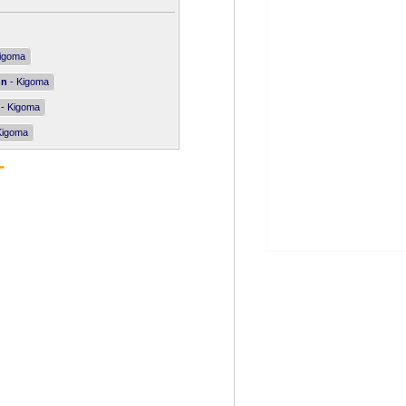
igoma
nn
- Kigoma
- Kigoma
Kigoma