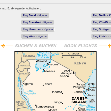
oma z.B. ab folgender Abflughafen:
Flug
Basel
- Kigoma
Flug
Berlin
- K
Flug
Frankfurt
- Kigoma
Flug
Köln/Bo
Flug
Hannover
- Kigoma
Flug
Stuttgart
Flug
Wien
- Kigoma
Flug
Zürich
- 