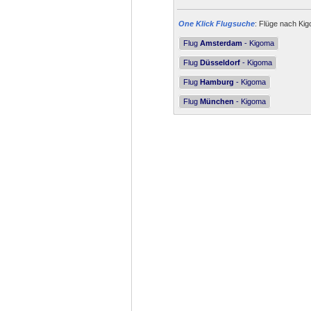
One Klick Flugsuche
: Flüge nach Kig
Flug
Amsterdam
- Kigoma
Flug
Düsseldorf
- Kigoma
Flug
Hamburg
- Kigoma
Flug
München
- Kigoma