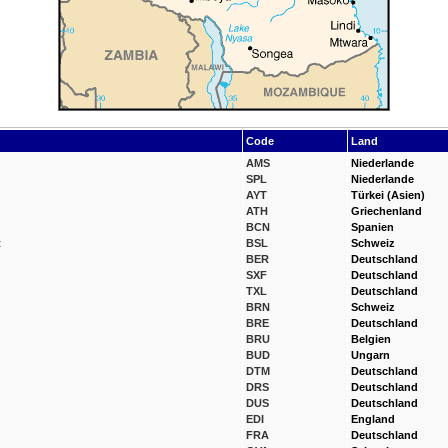
Code
Land
AMS
Niederlande
SPL
Niederlande
AYT
Türkei (Asien)
ATH
Griechenland
BCN
Spanien
t
BSL
Schweiz
BER
Deutschland
SXF
Deutschland
TXL
Deutschland
BRN
Schweiz
BRE
Deutschland
BRU
Belgien
BUD
Ungarn
DTM
Deutschland
DRS
Deutschland
DUS
Deutschland
EDI
England
FRA
Deutschland