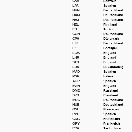
GVA
Schweiz
LPA
Spanien
HHN
Deutschland
HAM
Deutschland
HAJ
Deutschland
HEL
Finnland
IST
Türkei
CGN
Deutschland
CPH
Dänemark
LEJ
Deutschland
LIS
Portugal
LGW
England
LHR
England
STN
England
LUX
Luxembourg
MAD
Spanien
MXP
Italien
AGP
Spanien
MAN
England
DME
Russland
SVO
Russland
MUC
Deutschland
NUE
Deutschland
OSL
Norwegen
PMI
Spanien
CDG
Frankreich
ORY
Frankreich
PRA
Tschechien