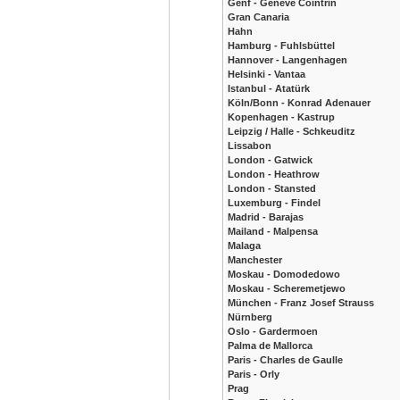
Genf - Geneve Cointrin
Gran Canaria
Hahn
Hamburg - Fuhlsbüttel
Hannover - Langenhagen
Helsinki - Vantaa
Istanbul - Atatürk
Köln/Bonn - Konrad Adenauer
Kopenhagen - Kastrup
Leipzig / Halle - Schkeuditz
Lissabon
London - Gatwick
London - Heathrow
London - Stansted
Luxemburg - Findel
Madrid - Barajas
Mailand - Malpensa
Malaga
Manchester
Moskau - Domodedowo
Moskau - Scheremetjewo
München - Franz Josef Strauss
Nürnberg
Oslo - Gardermoen
Palma de Mallorca
Paris - Charles de Gaulle
Paris - Orly
Prag