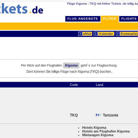
Flüge Kigoma - TKQ mit Airline Tickets .de billig b
FLÜGE
FLUG ANGEBOTE
FLIGHTS
Per Klick auf den Flughafen
Kigoma
geht´s zur Flugbuchung.
Dort können Sie billige Flüge nach Kigoma [TKQ] buchen.
Code
Land
TKQ
Tanzania
Hotels Kigoma
Hotels am Flughafen Kigoma
Mietwagen Kigoma