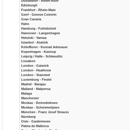
Düsseldorf - Rhein-Ruhr
Edinburgh
Frankfurt - Rhein-Main
Genf - Geneve Cointrin
Gran Canaria
Hahn
Hamburg - Fuhlsbüttel
Hannover - Langenhagen
Helsinki - Vantaa
Istanbul - Atatürk
Köln/Bonn - Konrad Adenauer
Kopenhagen - Kastrup
Leipzig / Halle - Schkeuditz
Lissabon
London - Gatwick
London - Heathrow
London - Stansted
Luxemburg - Findel
Madrid - Barajas
Mailand - Malpensa
Malaga
Manchester
Moskau - Domodedowo
Moskau - Scheremetjewo
München - Franz Josef Strauss
Nürnberg
Oslo - Gardermoen
Palma de Mallorca