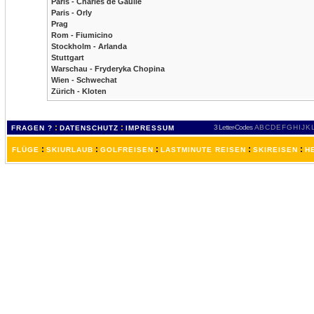
Paris - Charles de Gaulle
Paris - Orly
Prag
Rom - Fiumicino
Stockholm - Arlanda
Stuttgart
Warschau - Fryderyka Chopina
Wien - Schwechat
Zürich - Kloten
:
:
3 Letter-Codes
A
B
C
D
E
F
G
H
I
J
K
FRAGEN ?
DATENSCHUTZ
IMPRESSUM
:
:
:
:
:
FLÜGE
SKIURLAUB
GOLFREISEN
LASTMINUTE REISEN
SKIREISEN
H