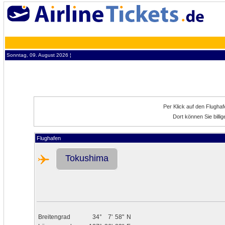
Sonntag, 09. August 2026 ¦
Per Klick auf den Flugha
Dort können Sie bill
Flughafen
Tokushima
Breitengrad
34°
7'
58"
N