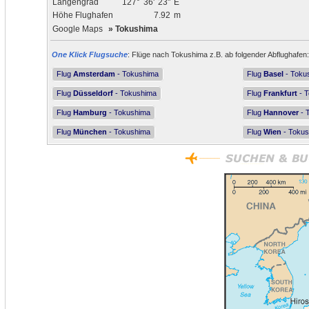
Längengrad
127°
36'
23"
E
Höhe Flughafen
7.92
m
Google Maps
»
Tokushima
One Klick Flugsuche
: Flüge nach Tokushima z.B. ab folgender Abflughafen:
Flug
Amsterdam
- Tokushima
Flug
Basel
- Toku
Flug
Düsseldorf
- Tokushima
Flug
Frankfurt
- 
Flug
Hamburg
- Tokushima
Flug
Hannover
- 
Flug
München
- Tokushima
Flug
Wien
- Toku